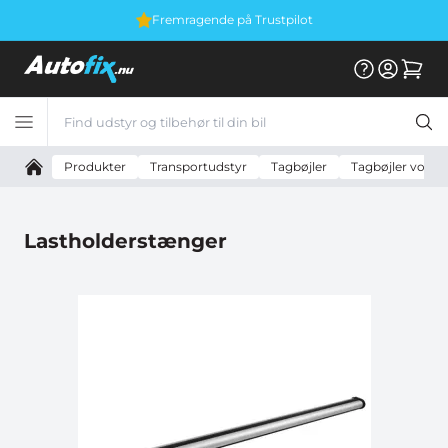
ilot
Vi er E-mærket
Produkter
Transportudstyr
Tagbøjler
Tagbøjler vognb
Lastholderstænger