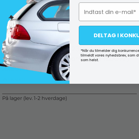
DELTAG I KONK
Grundvandspumpe 230V Med 20
*Når du tilmelder dig konkurrence
tilmeldt vores nyhedsbrev, som 
Meter Slange - Til urent vand 1500W /
som helst.
22800 Liter/timen
W1 63001
På lager (lev. 1-2 hverdage)