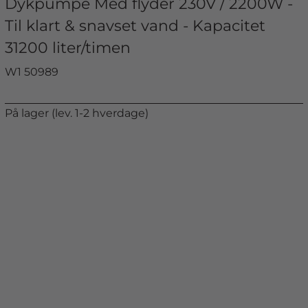
Dykpumpe Med flyder 230V / 2200W -
Til klart & snavset vand - Kapacitet
31200 liter/timen
W1 50989
På lager (lev. 1-2 hverdage)