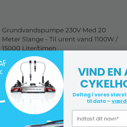
Grundvandspumpe 230V Med 20
Meter Slange - Til urent vand 1100W /
15000 Liter/timen
W1 61965
VIND EN
På lager (lev. 1-2 hverdage)
CYKELH
Deltag i vores størs
til dato –
værdi
Navn