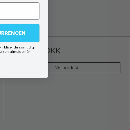
URRENCEN
n, bliver du samtidig
2.499,00 DKK
du kan afmelde når
(ekskl. moms)
Vis produkt