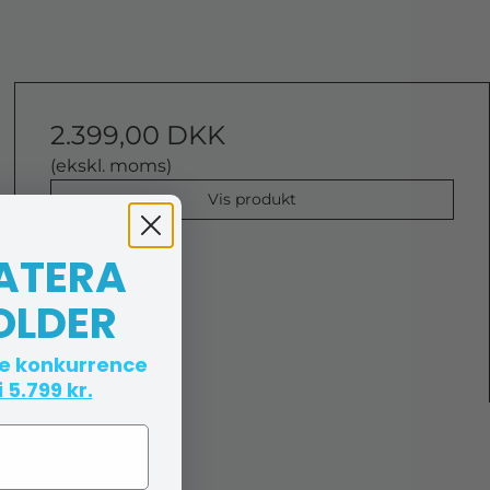
2.399,00 DKK
(ekskl. moms)
Vis produkt
 ATERA
OLDER
te konkurrence
 5.799 kr.