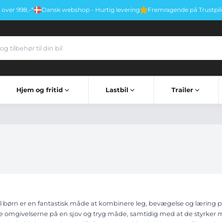
r over 998,-*
Dansk webshop - Hurtig levering
Fremragende på Trustpil
Hjem og fritid
Lastbil
Trailer
er
Førstehjælp & Sikkerhed
Vindskærm til gasblus
Mobil kontor & tablet holder
Hjælperedskaber til ældre
Nødhammer & Selekniv
Stegepander og service
Twist & Mikrofiberklude
Isfjerner & Silikonestift
Trailer Sidemarkeringslygter
Trailer Nummerpladelygte
Trailer Positionslygter
Trailer Bak & Tågelygter
 til børn er en fantastisk måde at kombinere leg, bevægelse og læring 
e omgivelserne på en sjov og tryg måde, samtidig med at de styrker mot