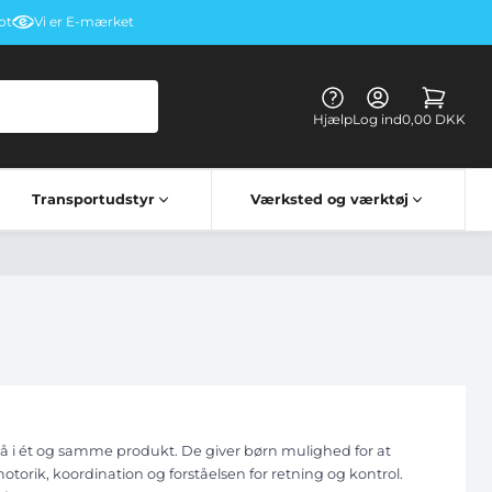
ot
Vi er E-mærket
Hjælp
Log ind
0,00 DKK
Transportudstyr
Værksted og værktøj
Kørehandsker & briller
Elektriske apparater til lastbiler
Lastbil bord vognbestemt
på i ét og samme produkt. De giver børn mulighed for at
orik, koordination og forståelsen for retning og kontrol.