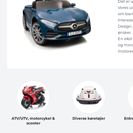
Det er 
Vores ud
om barn
interes
Design, 
ønsker. 
En elbil
og mind
motoren
ATV/UTV, motorcykel &
Diverse køretøjer
Entr
scooter