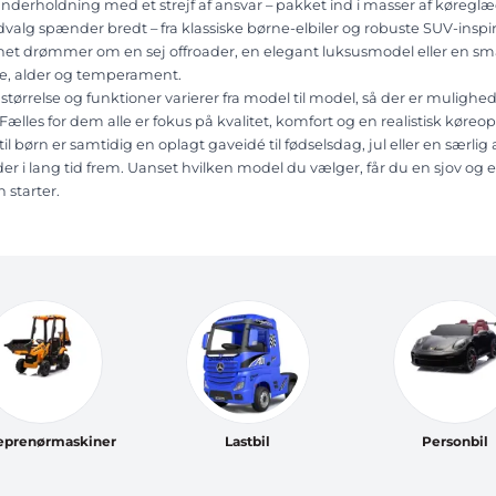
underholdning med et strejf af ansvar – pakket ind i masser af køreglæ
valg spænder bredt – fra klassiske børne-elbiler og robuste SUV-inspir
et drømmer om en sej offroader, en elegant luksusmodel eller en sma
se, alder og temperament.
størrelse og funktioner varierer fra model til model, så der er mulighed
Fælles for dem alle er fokus på kvalitet, komfort og en realistisk kør
 til børn er samtidig en oplagt gaveidé til fødselsdag, jul eller en særl
er i lang tid frem. Uanset hvilken model du vælger, får du en sjov og
 starter.
eprenørmaskiner
Lastbil
Personbil