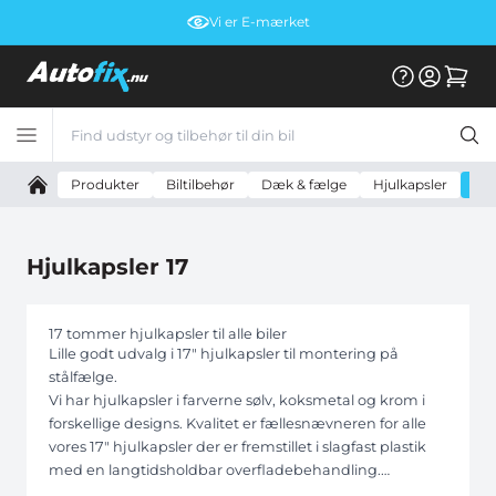
Vi er E-mærket
Produkter
Biltilbehør
Dæk & fælge
Hjulkapsler
Hju
Hjulkapsler 17
17 tommer hjulkapsler til alle biler
Lille godt udvalg i 17" hjulkapsler til montering på
stålfælge.
Vi har hjulkapsler i farverne sølv, koksmetal og krom i
forskellige designs. Kvalitet er fællesnævneren for alle
vores 17" hjulkapsler der er fremstillet i slagfast plastik
med en langtidsholdbar overfladebehandling.
Bemærk at priserne er for et helt sæt med 4 stk.