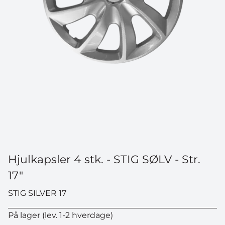
DELTAG I KONKURRENCEN
*Når du tilmelder dig konkurrencen, bliver du samtidig
tilmeldt vores nyhedsbrev, som du kan afmelde når
som helst.
Hjulkapsler 4 stk. - STIG SØLV - Str.
17"
STIG SILVER 17
På lager (lev. 1-2 hverdage)