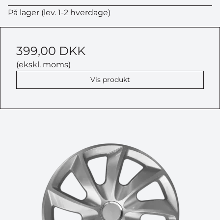
VIND EN ATERA
På lager (lev. 1-2 hverdage)
CYKELHOLDER
Deltag i vores største konkurrence
399,00 DKK
til dato –
værdi 5.799 kr.
(ekskl. moms)
Vis produkt
Navn