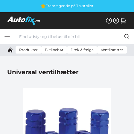
Vi er E-mærket
Produkter
Biltilbehør
Dæk & fælge
Ventilhætter
U
Universal ventilhætter