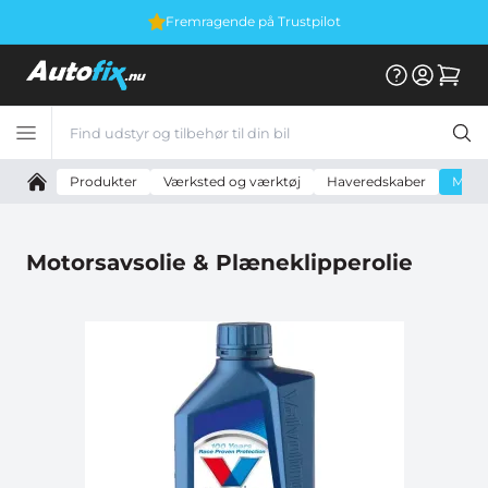
Fremragende på Trustpilot
Produkter
Værksted og værktøj
Haveredskaber
Motor
Motorsavsolie & Plæneklipperolie