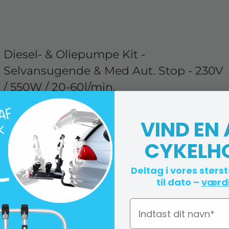
Diesel- & Oliepumpe Kit -
Selvansugende & Med Aut. Stop - 230V
/ 550W / 20-60l/min.
M5 M66911
VIND EN
På lager (lev. 1-2 hverdage)
CYKELH
Deltag i vores størs
til dato –
værdi
Navn