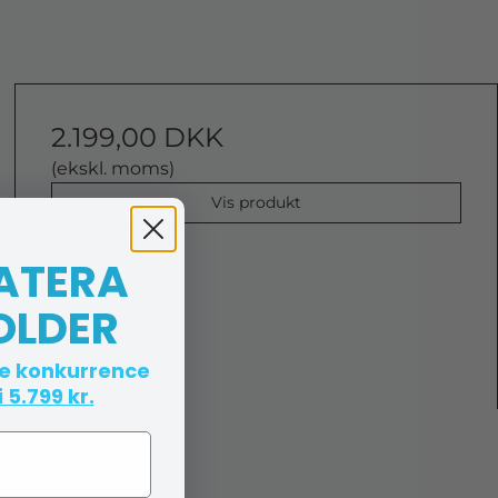
2.199,00 DKK
(ekskl. moms)
Vis produkt
 ATERA
OLDER
te konkurrence
 5.799 kr.