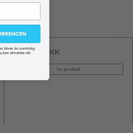
URRENCEN
n, bliver du samtidig
1.399,00 DKK
du kan afmelde når
(ekskl. moms)
Vis produkt