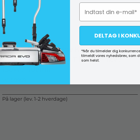
DELTAG I KONK
Diesel- & Oliepumpe Kit -
*Når du tilmelder dig konkurrence
tilmeldt vores nyhedsbrev, som 
Selvansugende Klar Til Brug - 12V /
som helst.
150W / 40l/min
W1 50959
På lager (lev. 1-2 hverdage)