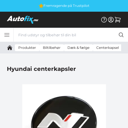
Fremragende på Trustpilot
Produkter
Biltilbehør
Dæk & fælge
Centerkapsel
H
Hyundai centerkapsler