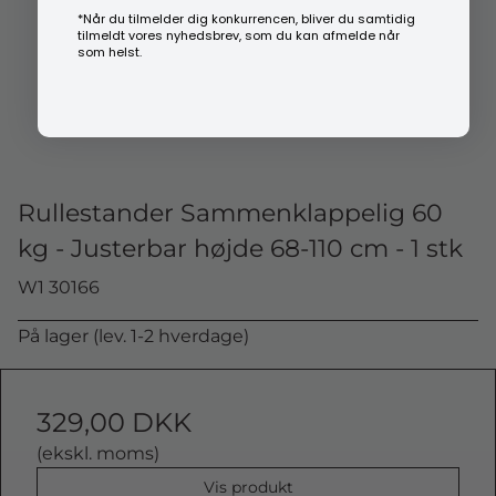
*Når du tilmelder dig konkurrencen, bliver du samtidig
tilmeldt vores nyhedsbrev, som du kan afmelde når
som helst.
Rullestander Sammenklappelig 60
kg - Justerbar højde 68-110 cm - 1 stk
W1 30166
På lager (lev. 1-2 hverdage)
329,00 DKK
(ekskl. moms)
Vis produkt