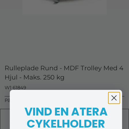
Rulleplade Rund - MDF Trolley Med 4
Hjul - Maks. 250 kg
W1 61849
På lager (lev. 1-2 hverdage)
VIND EN ATERA
CYKELHOLDER
269,00 DKK