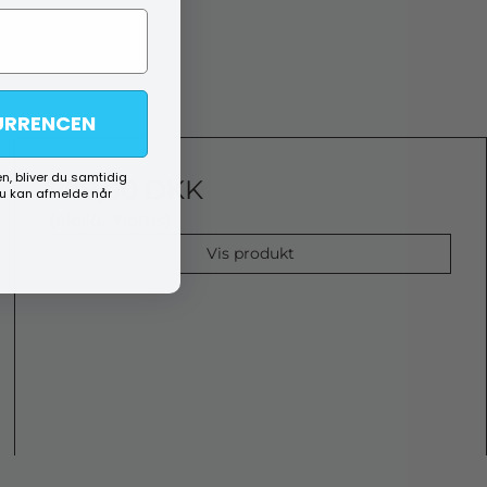
URRENCEN
n, bliver du samtidig
299,00 DKK
du kan afmelde når
(ekskl. moms)
Vis produkt