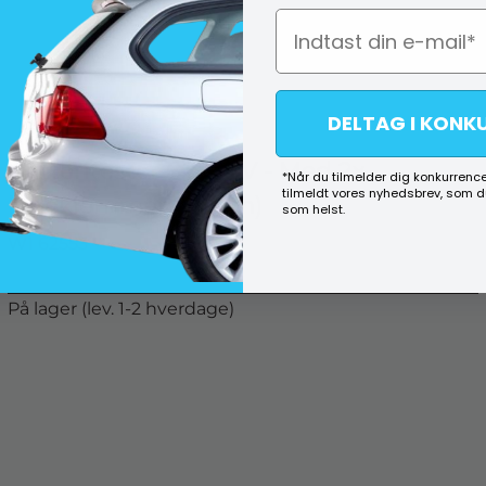
DELTAG I KONK
Batteritester 6- & 12V - Med 2x
*Når du tilmelder dig konkurrence
tilmeldt vores nyhedsbrev, som 
ladeklemmer (30 cm)
som helst.
W1 62553
På lager (lev. 1-2 hverdage)