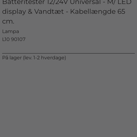
Batteritester 12/24V Universal - M/ LED
display & Vandtæt - Kabellængde 65
cm.
Lampa
L10 90107
På lager (lev. 1-2 hverdage)