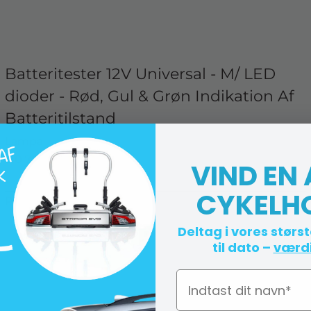
Batteritester 12V Universal - M/ LED
dioder - Rød, Gul & Grøn Indikation Af
Batteritilstand
Lampa
L10 74060
VIND EN
CYKELH
På lager (lev. 1-2 hverdage)
Deltag i vores størs
til dato –
værdi
Navn