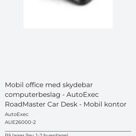
Mobil office med skydebar
computerbeslag - AutoExec
RoadMaster Car Desk - Mobil kontor
AutoExec
AUE26000-2
På lager (lev. 1-2 hverdage)