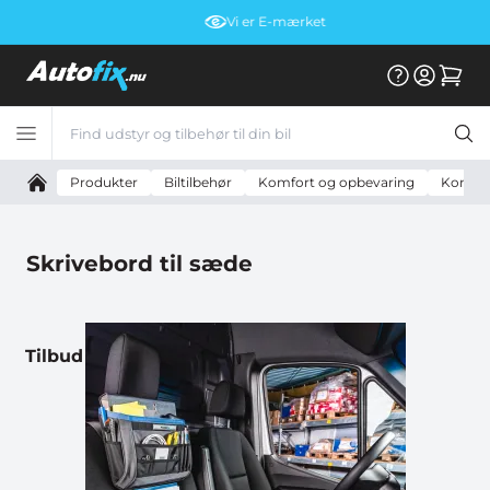
Vi er E-mærket
Produkter
Biltilbehør
Komfort og opbevaring
Kontor 
Skrivebord til sæde
Tilbud