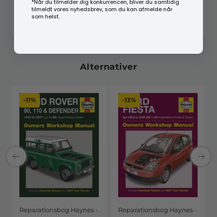
*Når du tilmelder dig konkurrencen, bliver du samtidig
tilmeldt vores nyhedsbrev, som du kan afmelde når
som helst.
På lager (lev. 1-2 hverdage)
På lager (lev. 1-2 hverdage)
Alternativer
-11%
-13%
Reparationsbog Haynes -
Reparationsbog Haynes -