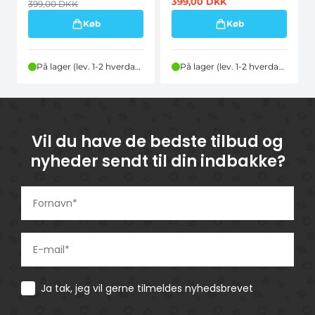
399,00
DKK
399,00
DKK
Køb
Køb
På lager (lev. 1-2 hverdage)
På lager (lev. 1-2 hverdage)
Vil du have de bedste tilbud og
nyheder sendt til din indbakke?
Consent
Ja tak, jeg vil gerne tilmeldes nyhedsbrevet