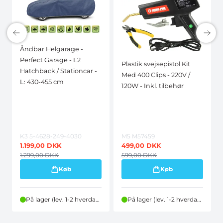
Åndbar Helgarage -
Perfect Garage - L2
Plastik svejsepistol Kit
Hatchback / Stationcar -
Med 400 Clips - 220V /
L: 430-455 cm
120W - Inkl. tilbehør
K3 5-4628-249-4030
M5 M57459
1.199,00
DKK
499,00
DKK
1.299,00
DKK
599,00
DKK
Køb
Køb
På lager (lev. 1-2 hverdage)
På lager (lev. 1-2 hverdage)