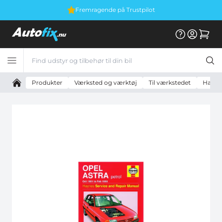
Fremragende på Trustpilot
Produkter
Værksted og værktøj
Til værkstedet
Hayne