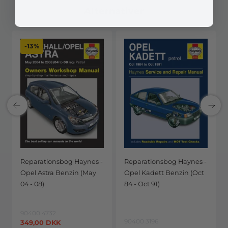
Alternativer
-13%
Reparationsbog Haynes -
Reparationsbog Haynes -
Opel Astra Benzin (May
Opel Kadett Benzin (Oct
04 - 08)
84 - Oct 91)
90400 4732
90400 3196
349,00
DKK