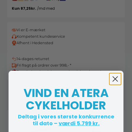
Vi er E-mærket
Kompetent kundeservice
Afhent i Hedensted
14-dages returret
Fri fragt på ordrer over 998,- *
Danskejet, dansk lager og dansk kundeservice
VIND EN ATERA
Andre købte også
CYKELHOLDER
Deltag i vores største konkurrence
-52%
til dato –
værdi 5.799 kr.