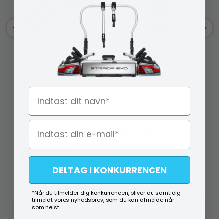
Vindafviser -
Trådløs adapter til Apple
VOLKSWAGEN PASSAT
CarPlay & Android Auto -
B8 2014->
CarvillZ 2.0 mini dongle -
Navn
BT 5.0/USB/USB-C
CarvillZ ADAPTER
H4 31001
145,00
DKK
Fra
599,00
DKK
299,00
DKK
Vælg Variant
Køb
DELTAG I KONKURRENCEN
På lager (lev. 1-2 hverdage)
På lager (lev. 1-2 hverdage)
*Når du tilmelder dig konkurrencen, bliver du samtidig
tilmeldt vores nyhedsbrev, som du kan afmelde når
som helst.