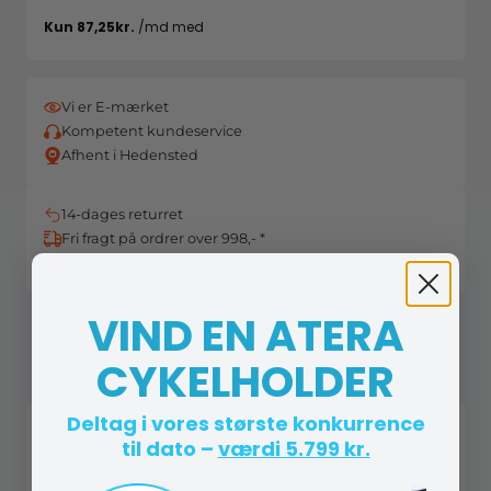
Vi er E-mærket
Kompetent kundeservice
Afhent i Hedensted
14-dages returret
Fri fragt på ordrer over 998,- *
Danskejet, dansk lager og dansk kundeservice
VIND EN ATERA
Andre købte også
CYKELHOLDER
Deltag i vores største konkurrence
til dato –
værdi 5.799 kr.