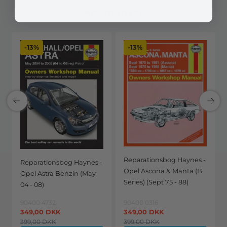
Alternativer
-13%
-13%
Reparationsbog Haynes -
Reparationsbog Haynes -
Opel Ascona & Manta (B
Opel Astra Benzin (May
Series) (Sept 75 - 88)
04 - 08)
90400 4732
90400 0316
349,00
DKK
349,00
DKK
399,00
DKK
399,00
DKK