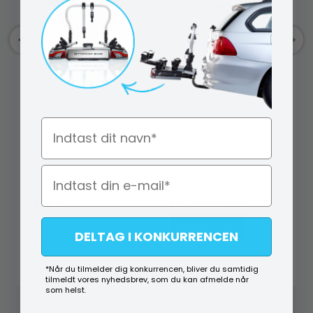
Reservehjul Stål Til
Næsehjul - Str. 200x50
Motorolie - Valvoline VR1
mm
Racing 10W-60
Navn
S2 0410200
AD1 VA042873338
99,95
DKK
Fra
199,00
DKK
Køb
Vælg Variant
DELTAG I KONKURRENCEN
På lager (2 stk.)
*Når du tilmelder dig konkurrencen, bliver du samtidig
På lager (lev. 1-2 hverdage)
tilmeldt vores nyhedsbrev, som du kan afmelde når
som helst.