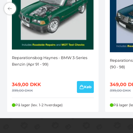
Reparationsbog Haynes - BMW 3-Series
Reparations
Benzin (Apr 91 - 99)
(90 - 98)
349,00
DKK
349,00
D
Køb
399,00
DKK
399,00
DKK
På lager (lev. 1-2 hverdage)
På lager (l