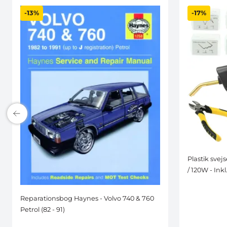
-13%
-17%
Plastik svej
/ 120W - Inkl
Reparationsbog Haynes - Volvo 740 & 760
Petrol (82 - 91)