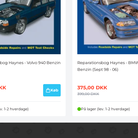
bog Haynes - Volvo 940 Benzin
Reparationsbog Haynes - BMW
Benzin (Sept 98 - 06)
KK
375,00
DKK
Køb
399,00
DKK
ev. 1-2 hverdage)
På lager (lev. 1-2 hverdage)