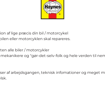
n af lige præcis din bil / motorcykel
len eller motorcyklen skal repareres.
en alle biler / motorcykler
mekanikere og "gør-det-selv-folk og hele verden til ne
velser af arbejdsgangen, teknisk infomationer og meget m
lsk.