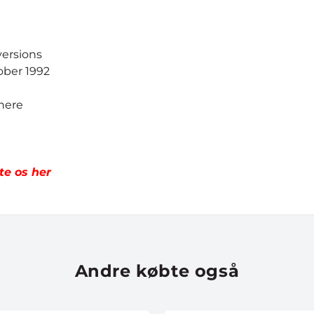
versions
ober 1992
here
te os her
Andre købte også