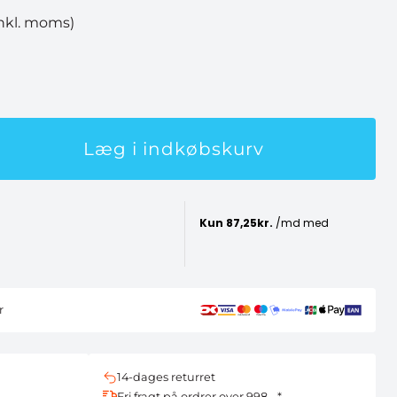
inkl. moms)
Læg i indkøbskurv
r
14-dages returret
Fri fragt på ordrer over 998,- *