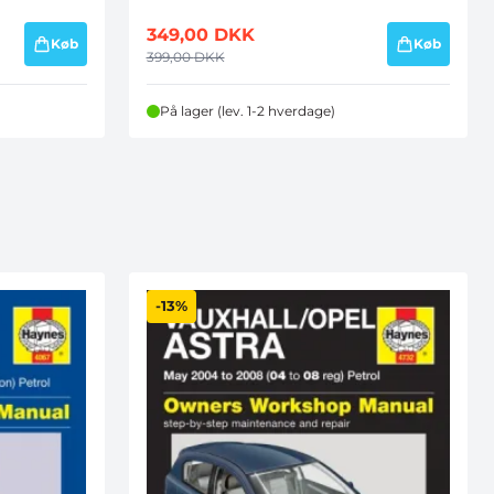
349,00
DKK
Køb
Køb
399,00
DKK
På lager (lev. 1-2 hverdage)
-13%