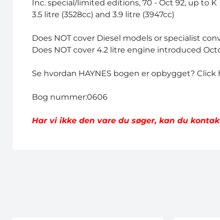
Inc. special/limited editions, 70 - Oct 92, up to K
3.5 litre (3528cc) and 3.9 litre (3947cc)
Does NOT cover Diesel models or specialist con
Does NOT cover 4.2 litre engine introduced Oct
Se hvordan HAYNES bogen er opbygget?
Click
Bog nummer:0606
Har vi ikke den vare du søger, kan du kontak