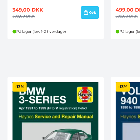
349,00
DKK
499,00
D
Køb
399,00
DKK
599,00
DKK
På lager (lev. 1-2 hverdage)
På lager (l
-13%
-13%