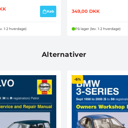
KK
349,00
DKK
Køb
ev. 1-2 hverdage)
På lager (lev. 1-2 hverdage)
Alternativer
-6%