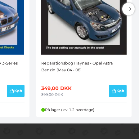
 3-Series
Reparationsbog Haynes - Opel Astra
Benzin (May 04 - 08)
349,00
DKK
Køb
Køb
399,00
DKK
På lager (lev. 1-2 hverdage)