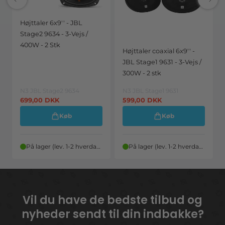
Højttaler 6x9'' - JBL
Stage2 9634 - 3-Vejs /
400W - 2 Stk
Højttaler coaxial 6x9'' -
JBL Stage1 9631 - 3-Vejs /
300W - 2 stk
N3 JBL Stage2 9634
N3 JBL Stage1 9631
699,00
DKK
599,00
DKK
Køb
Køb
På lager (lev. 1-2 hverdage)
På lager (lev. 1-2 hverdage)
Vil du have de bedste tilbud og
nyheder sendt til din indbakke?