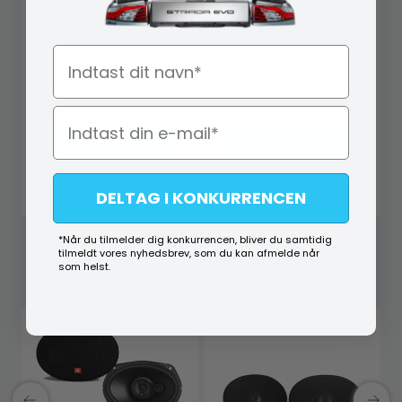
120x45x65 cm
RMD910DAB-CMR med
Apple Carplay & justerbar
Navn
skærm - Inkl. bakkamera
AMA B0855G16MF
RMD910DAB-CMR
1.399,00
DKK
2.999,00
DKK
Køb
Køb
DELTAG I KONKURRENCEN
På lager (lev. 1-2 hverdage)
På lager (lev. 1-2 hverdage)
*Når du tilmelder dig konkurrencen, bliver du samtidig
tilmeldt vores nyhedsbrev, som du kan afmelde når
som helst.
Alternativer