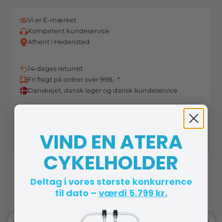
Vi er E-mærket
Kompetent kundeservice
Afhent i Hedensted
14-dages returret
Fri fragt på ordrer over 998,- *
Danskejet, dansk lager og dansk kundeservice
VIND EN ATERA
Andre købte også
CYKELHOLDER
-13%
Deltag i vores største konkurrence
til dato –
værdi 5.799 kr.