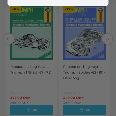
-6%
-13%
Reparationsbog Haynes -
Reparationsbog Haynes -
Triumph TR5 & 6 (67 - 75)
Triumph Spitfire (62 - 81) -
Håndbog
90400 0031
90400 0113
375,00
DKK
349,00
DKK
399,00
DKK
399,00
DKK
Køb
Køb