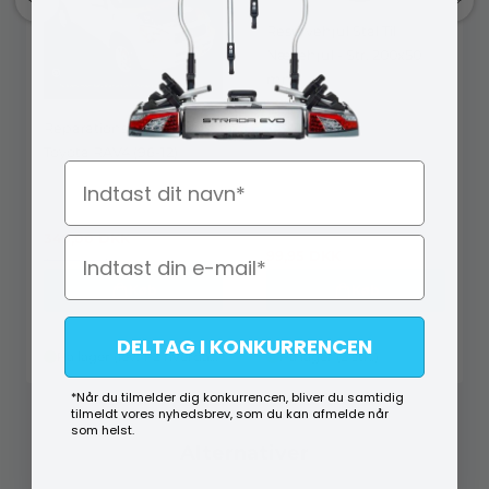
Reservehjul Stål Til
Næsehjul - Str. 200x50
mm
Reparationsbog Haynes -
Toyota RAV4 (96-12)
Navn
92082
S2 0410200
349,00
DKK
99,95
DKK
399,00
DKK
Køb
Køb
DELTAG I KONKURRENCEN
På lager (lev. 1-2 hverdage)
På lager (2 stk.)
*Når du tilmelder dig konkurrencen, bliver du samtidig
tilmeldt vores nyhedsbrev, som du kan afmelde når
som helst.
Alternativer