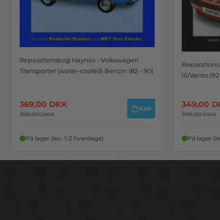
Reparationsbog Haynes - Volkswagen
Reparations
Transporter (water-cooled) Benzin (82 - 90)
III/Vento (9
369,00
DKK
349,00
D
Køb
399,00
DKK
399,00
DKK
På lager (lev. 1-2 hverdage)
På lager (l