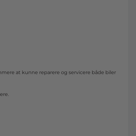
emm
er
e at kunne repar
er
e og
se
rvic
er
e både bil
er
er
e.