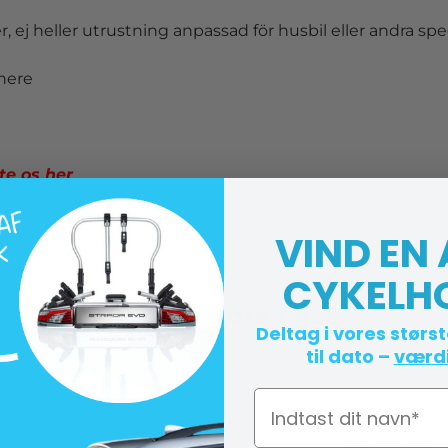
, ej heller utrustning anpassad för husbil eller andra s
h
er
e
te os h
er
VIND EN
CYKELH
Andre købte også
Deltag i vores størs
til dato –
værdi
Navn