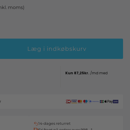
inkl. moms)
Læg i indkøbskurv
r
14-dages returret
Fri fragt på ordrer over 998,- *