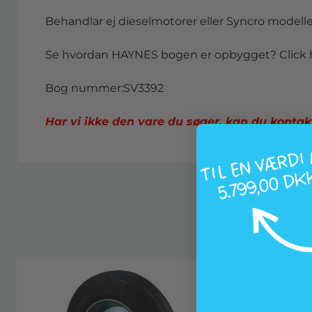
Behandlar ej dieselmotorer eller Syncro modeller
Se
hvordan
HAYNES
bogen
er
opbygget
?
Click
Bog nummer:SV3392
Har vi ikke den vare du søg
er
, kan du kontak