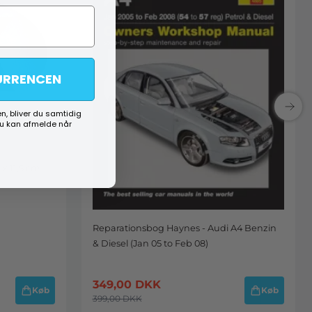
URRENCEN
n, bliver du samtidig
du kan afmelde når
 x 11,5 cm
Reparationsbog Haynes - Audi A4 Benzin
& Diesel (Jan 05 to Feb 08)
349,00
DKK
Køb
Køb
399,00
DKK