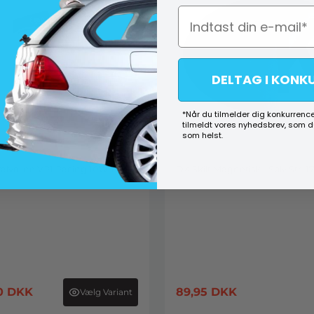
DELTAG I KONK
*Når du tilmelder dig konkurrence
tilmeldt vores nyhedsbrev, som 
som helst.
Valvoline VR1 Racing 10W-60
DK Skilt Magnetisk - Sølv Str. 17
0
DKK
89,95
DKK
Vælg Variant