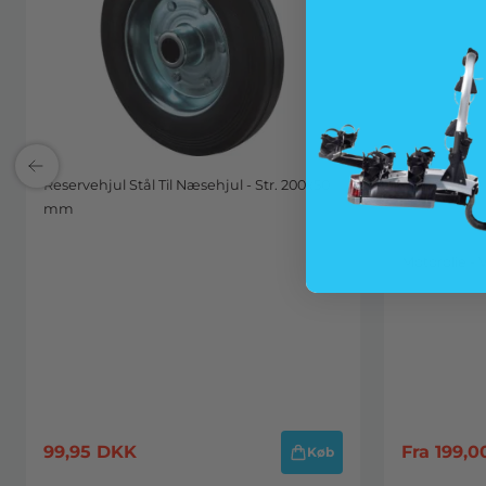
Reservehjul Stål Til Næsehjul - Str. 200x50
mm
Motorolie - 
99,95
DKK
Fra
199,0
Køb