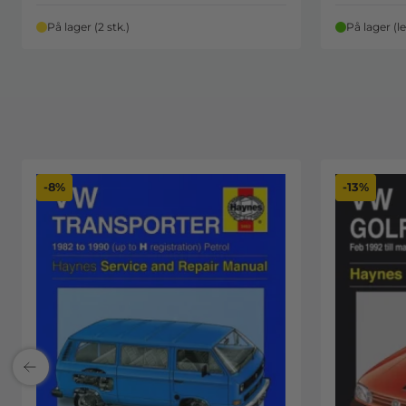
På lager (2 stk.)
På lager (l
-8%
-13%