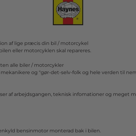
tion af lige præcis din bil / motorcykel
ilen ell
er
motorcyklen skal repar
er
es.
ten alle bil
er
/ motorcykl
er
t mekanik
er
e og "gør-det-
se
lv-folk og hele v
er
den til n
se
r af arbejdsgangen, teknisk infomation
er
og meget m
tenkyld bensinmotor monterad bak i bilen.