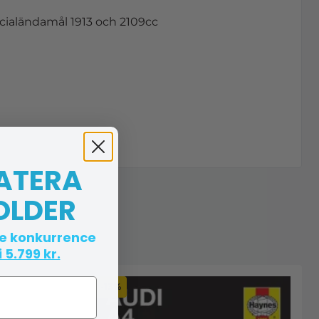
pecialändamål 1913 och 2109cc
 ATERA
OLDER
te konkurrence
 5.799 kr.
-13%