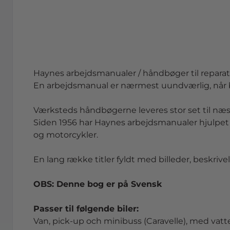
Haynes
arbejdsmanual
er
/ håndbøg
er
til repara
En arbejdsmanual
er
nærmest uundværlig, når b
Værksteds håndbøg
er
ne lev
er
es stor
se
t til næs
Siden 1956 har
Haynes
arbejdsmanual
er
hjulpe
og motorcykl
er
.
En lang række titl
er
fyldt med billed
er
, beskrivel
OBS:
Denne bog er
på
Svensk
Pas
se
r til følgende bil
er
:
Van, pick-up och minibuss (Caravelle), med vat