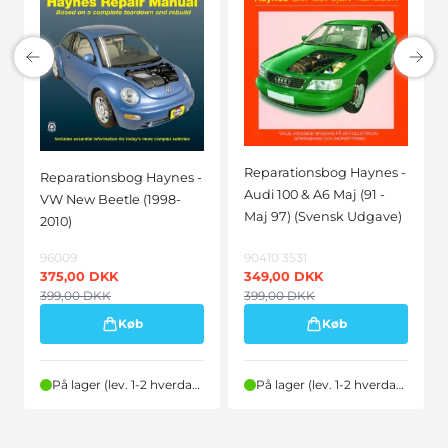
Reparationsbog Haynes -
Reparationsbog Haynes -
Audi 100 & A6 Maj (91 -
VW New Beetle (1998-
Maj 97) (Svensk Udgave)
2010)
96009
90410 3531
375,00
DKK
349,00
DKK
399,00
DKK
399,00
DKK
Køb
Køb
På lager (lev. 1-2 hverdage)
På lager (lev. 1-2 hverdage)