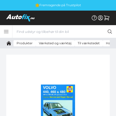
Fremragende på Trustpilot
Produkter
Værksted og værktøj
Til værkstedet
Hayne