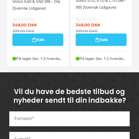
Volvo S70, V70 & C70 (96 -
Volvo S40 & V40 (96 - 04)
99) (Svensk Udgave)
(Svensk Udgave)
90410 3585
90410 3590
349,00
DKK
349,00
DKK
399,00
DKK
399,00
DKK
Køb
Køb
På lager (lev. 1-2 hverdage)
På lager (lev. 1-2 hverdage)
Vil du have de bedste tilbud og
nyheder sendt til din indbakke?