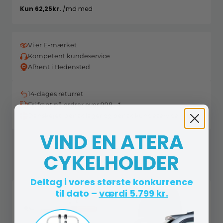
Vi er E-mærket
Kompetent kundeservice
Afhent i Hedensted
14-dages returret
Fri fragt på ordrer over 998,- *
Danskejet, dansk lager og dansk kundeservice
VIND EN ATERA
CYKELHOLDER
Andre købte også
Deltag i vores største konkurrence
til dato –
værdi 5.799 kr.