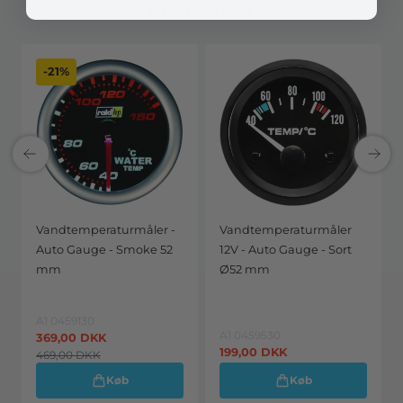
Alternativer
-21%
Vandtemperaturmåler -
Vandtemperaturmåler
Auto Gauge - Smoke 52
12V - Auto Gauge - Sort
mm
Ø52 mm
A1 0459130
A1 0459530
369,00
DKK
199,00
DKK
469,00
DKK
Køb
Køb