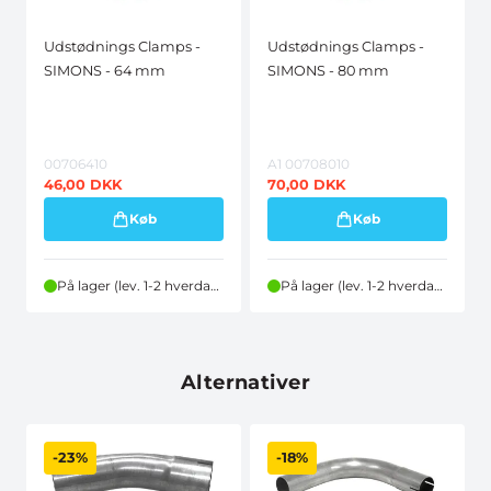
Udstødnings Clamps -
Udstødnings Clamps -
SIMONS - 64 mm
SIMONS - 80 mm
00706410
A1 00708010
46,00
DKK
70,00
DKK
Køb
Køb
På lager (lev. 1-2 hverdage)
På lager (lev. 1-2 hverdage)
Alternativer
-23%
-18%