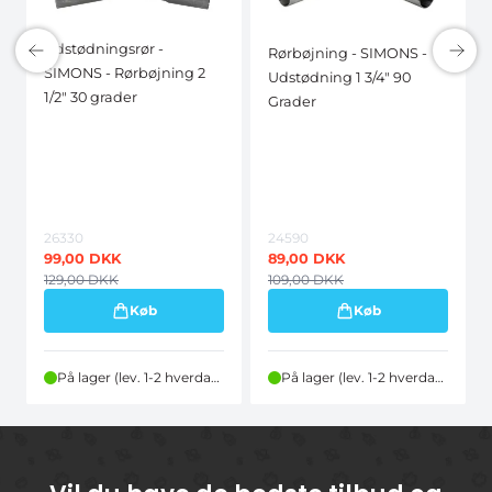
Udstødningsrør -
Rørbøjning - SIMONS -
SIMONS - Rørbøjning 2
Udstødning 1 3/4" 90
1/2" 30 grader
Grader
26330
24590
99,00
DKK
89,00
DKK
129,00
DKK
109,00
DKK
Køb
Køb
På lager (lev. 1-2 hverdage)
På lager (lev. 1-2 hverdage)