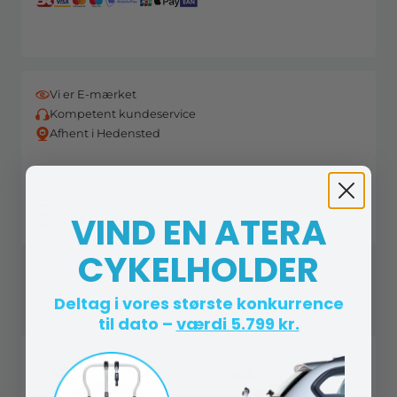
Vi er E-mærket
Kompetent kundeservice
Afhent i Hedensted
14-dages returret
Fri fragt på ordrer over 998,- *
VIND EN ATERA
Danskejet, dansk lager og dansk kundeservice
CYKELHOLDER
Andre købte også
Deltag i vores største konkurrence
til dato –
værdi 5.799 kr.