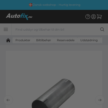
Dansk webshop - Hurtig levering
Produkter
Biltilbehør
Reservedele
Udstødning
Uni