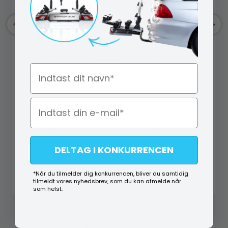
Udstødnings Clamps -
Udstødnings Clamps -
SIMONS - 45 mm
SIMONS - 48 mm
Navn
A1 00704510
A1 00704810
44,95
DKK
25,00
DKK
DELTAG I KONKURRENCEN
Køb
Køb
*Når du tilmelder dig konkurrencen, bliver du samtidig
tilmeldt vores nyhedsbrev, som du kan afmelde når
På lager (lev. 1-2 hverdage)
På lager (lev. 1-2 hverdage)
som helst.
Alternativer