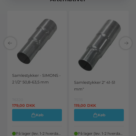
Samlestykker - SIMONS -
2 1/2" 50,8-63,5 mm
Samlestykker 2" 41-51
mm"
76320
75115
179,00
DKK
119,00
DKK
Køb
Køb
På lager (lev. 1-2 hverdage)
På lager (lev. 1-2 hverdage)