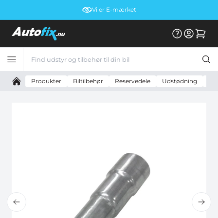
Vi er E-mærket
Produkter
Biltilbehør
Reservedele
Udstødning
Uni