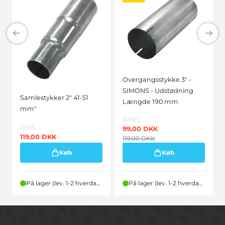
Overgangsstykke 3" -
SIMONS - Udstødning
Samlestykker 2" 41-51
Længde 190 mm
mm"
67620
75115
99,00
DKK
119,00
DKK
119,00
DKK
Køb
Køb
På lager (lev. 1-2 hverdage)
På lager (lev. 1-2 hverdage)