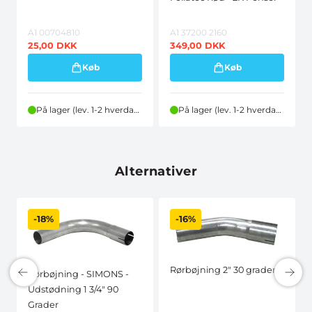
A1 00704810
A1 37200 2160
25,00
DKK
349,00
DKK
Køb
Køb
På lager (lev. 1-2 hverdage)
På lager (lev. 1-2 hverdage)
Alternativer
-18%
-16%
Rørbøjning 2" 30 grader
Rørbøjning - SIMONS -
Udstødning 1 3/4" 90
Grader