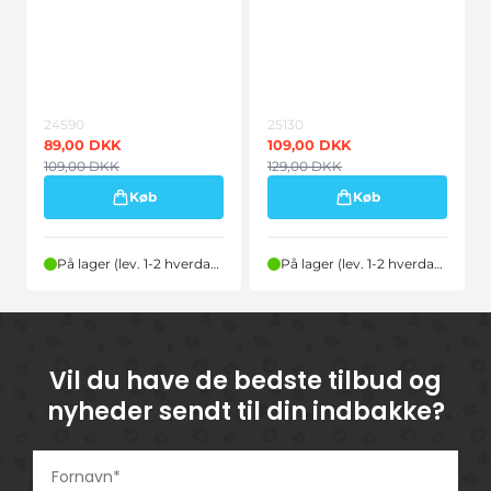
24590
25130
89,00
DKK
109,00
DKK
109,00
DKK
129,00
DKK
Køb
Køb
På lager (lev. 1-2 hverdage)
På lager (lev. 1-2 hverdage)
Vil du have de bedste tilbud og
nyheder sendt til din indbakke?