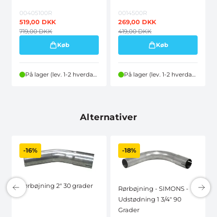
00405100R
0014500R
519,00
DKK
269,00
DKK
719,00
DKK
419,00
DKK
Køb
Køb
På lager (lev. 1-2 hverdage)
På lager (lev. 1-2 hverdage)
Alternativer
-16%
-18%
Rørbøjning 2" 30 grader
Rørbøjning - SIMONS -
Udstødning 1 3/4" 90
Grader