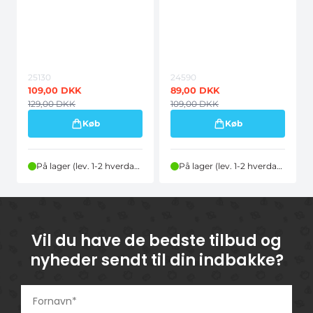
25130
24590
109,00
DKK
89,00
DKK
129,00
DKK
109,00
DKK
Køb
Køb
På lager (lev. 1-2 hverdage)
På lager (lev. 1-2 hverdage)
Vil du have de bedste tilbud og
nyheder sendt til din indbakke?