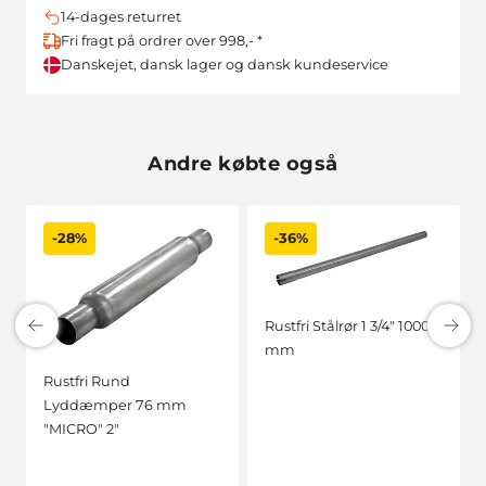
14-dages returret
Fri fragt på ordrer over 998,- *
Danskejet, dansk lager og dansk kundeservice
Andre købte også
-28%
-36%
Rustfri Stålrør 1 3/4" 1000
mm
Rustfri Rund
Lyddæmper 76 mm
"MICRO" 2"