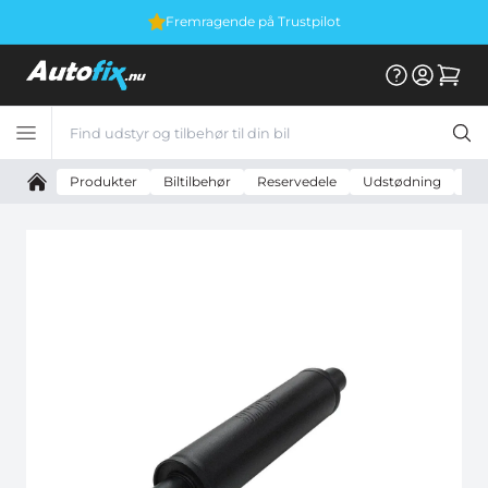
Fremragende på Trustpilot
Produkter
Biltilbehør
Reservedele
Udstødning
Uni