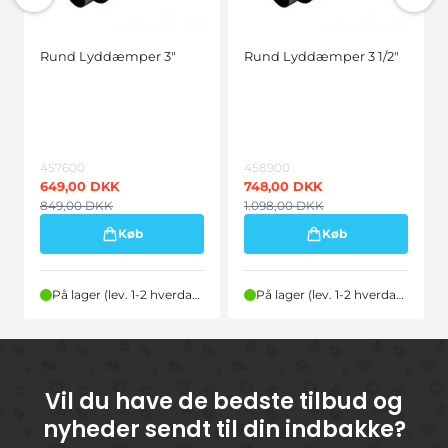
Rund Lyddæmper 3"
Rund Lyddæmper 3 1/2"
457600
458900
649,00
DKK
748,00
DKK
849,00
DKK
1.098,00
DKK
Køb
Køb
På lager (lev. 1-2 hverdage)
På lager (lev. 1-2 hverdage)
Vil du have de bedste tilbud og
nyheder sendt til din indbakke?