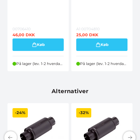
00706410
A1 00704810
46,00
DKK
25,00
DKK
Køb
Køb
På lager (lev. 1-2 hverdage)
På lager (lev. 1-2 hverdage)
Alternativer
-24%
-32%