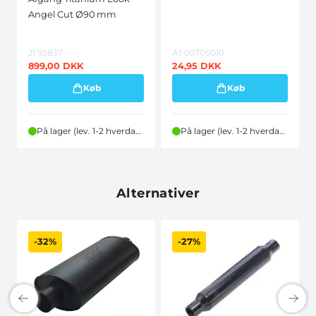
Angel Cut Ø90 mm
J1 93837
A1 00705010
899,00
DKK
24,95
DKK
Køb
Køb
På lager (lev. 1-2 hverdage)
På lager (lev. 1-2 hverdage)
Alternativer
-32%
-27%