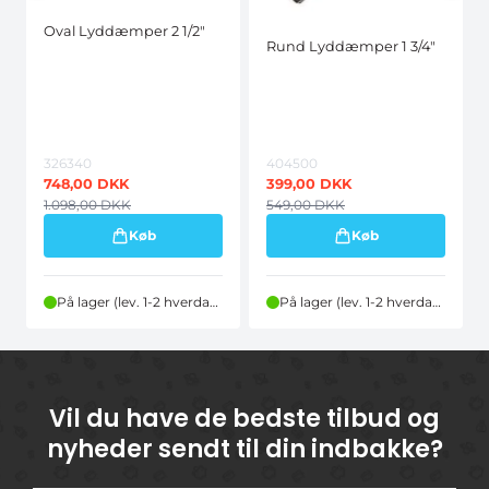
Oval Lyddæmper 2 1/2"
Rund Lyddæmper 1 3/4"
326340
404500
748,00
DKK
399,00
DKK
1.098,00
DKK
549,00
DKK
Køb
Køb
På lager (lev. 1-2 hverdage)
På lager (lev. 1-2 hverdage)
Vil du have de bedste tilbud og
nyheder sendt til din indbakke?