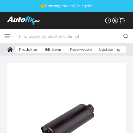
Fremragende på Trustpilot
Produkter
Biltilbehør
Reservedele
Udstødning
Uni