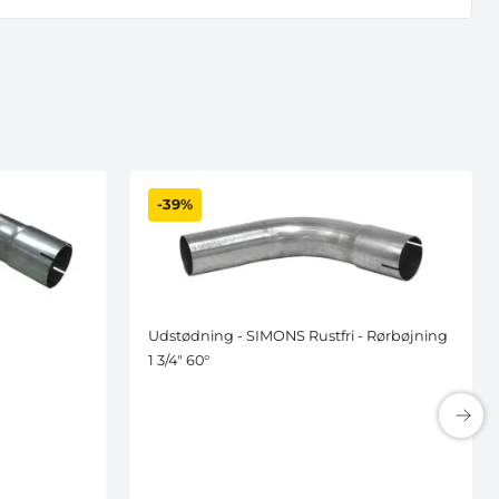
-39%
Udstødning - SIMONS Rustfri - Rørbøjning
1 3/4" 60°