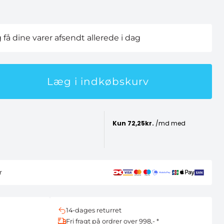
g få dine varer afsendt allerede i dag
Læg i indkøbskurv
r
14-dages returret
Fri fragt på ordrer over 998,- *