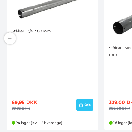
Stålrør 1 3/4" 500 mm
Stålrør - SI
mm
69,95
DKK
329,00
D
Køb
99,95
DKK
389,00
DKK
På lager (lev. 1-2 hverdage)
På lager (l