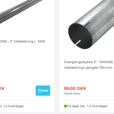
MONS - 3" Udstødning L. 1000
Overgangsstykke 3" - SIMONS 
Udstødning Længde 190 mm
KK
99,00
DKK
Køb
119,00
DKK
ev. 1-2 hverdage)
På lager (lev. 1-2 hverdage)