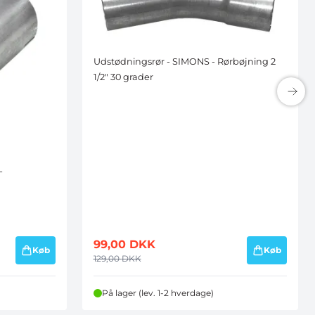
Udstødningsrør - SIMONS - Rørbøjning 2
1/2" 30 grader
-
99,00
DKK
Køb
Køb
129,00
DKK
På lager (lev. 1-2 hverdage)