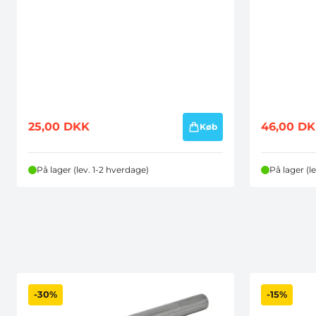
25,00
DKK
46,00
DK
Køb
På lager (lev. 1-2 hverdage)
På lager (l
-30%
-15%