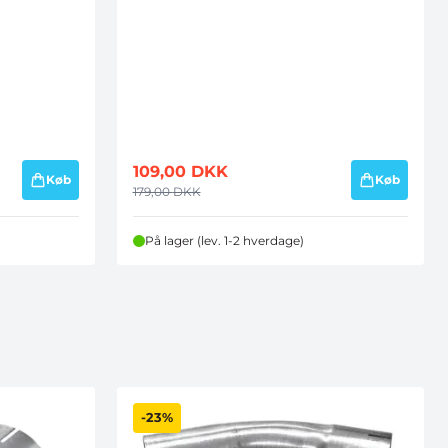
109,00
DKK
Køb
Køb
179,00
DKK
På lager (lev. 1-2 hverdage)
-23%