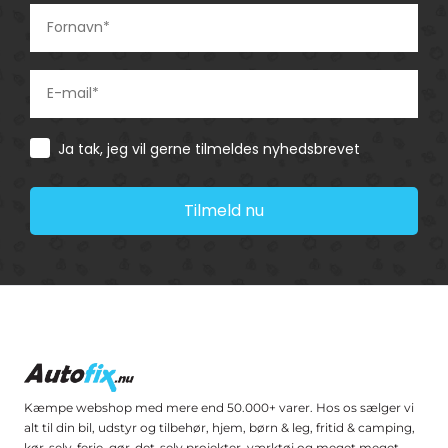
Consent
Ja tak, jeg vil gerne tilmeldes nyhedsbrevet
Tilmeld nu
Kæmpe webshop med mere end 50.000+ varer. Hos os sælger vi
alt til din bil, udstyr og tilbehør, hjem, børn & leg, fritid & camping,
kør-selv-ferie, gør-det-selv projekter, værktøj og meget meget