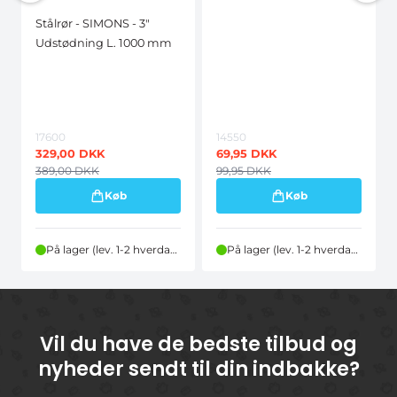
Stålrør - SIMONS - 3"
Udstødning L. 1000 mm
17600
14550
329,00
DKK
69,95
DKK
389,00
DKK
99,95
DKK
Køb
Køb
På lager (lev. 1-2 hverdage)
På lager (lev. 1-2 hverdage)
Vil du have de bedste tilbud og
nyheder sendt til din indbakke?