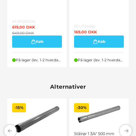
A1 00236300
S5 U724565
619,00
DKK
169,00
DKK
649,00
DKK
Køb
Køb
På lager (lev. 1-2 hverdage)
På lager (lev. 1-2 hverdage)
Alternativer
-15%
-30%
Stålrør 1 3/4" 500 mm