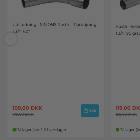
Udstødning - SIMONS Rustfri - Rørbøjning
Rustfri Rør
1 3/4" 60°
1 3/4" 90 gra
109,00
DKK
119,00
DK
Køb
179,00
DKK
199,00
DKK
På lager (lev. 1-2 hverdage)
På lager (l