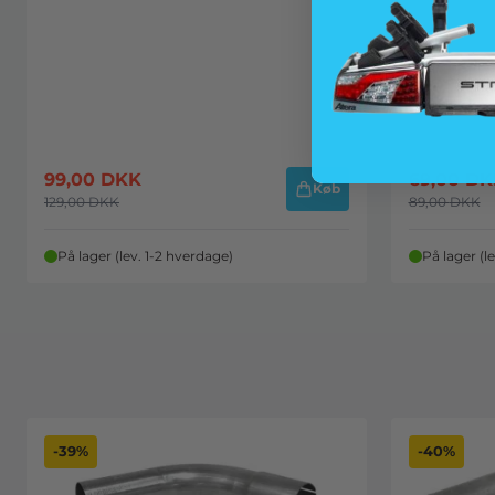
99,00
DKK
69,00
DK
Køb
129,00
DKK
89,00
DKK
På lager (lev. 1-2 hverdage)
På lager (l
-39%
-40%