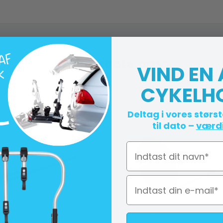
Andre købte også
VIND EN
CYKELH
Deltag i vores størs
til dato –
værdi
Navn
iversal Udstødningsrør -
SIMONS - Universal Udstødning
estykker 1 3/4" L. 100 mm