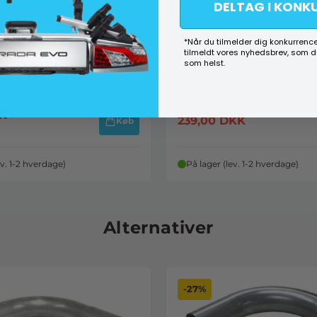
DELTAG I KONK
Rustfri Samlestykker 3" L. 190
*Når du tilmelder dig konkurrence
tilmeldt vores nyhedsbrev, som 
som helst.
K
239,00
DKK
Køb
ev. 1-2 hverdage)
På lager (lev. 1-2 hverdage)
Alternativer
-27%