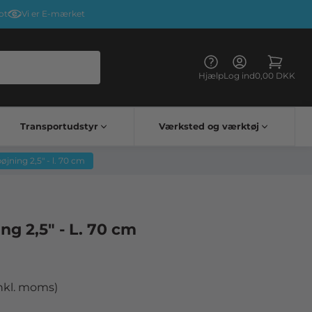
ot
Vi er E-mærket
Hjælp
Log ind
0,00 DKK
Transportudstyr
Værksted og værktøj
Kørehandsker & briller
Elektriske apparater til lastbiler
Lastbil bord vognbestemt
øjning 2,5" - l. 70 cm
ng 2,5" - L. 70 cm
inkl. moms)