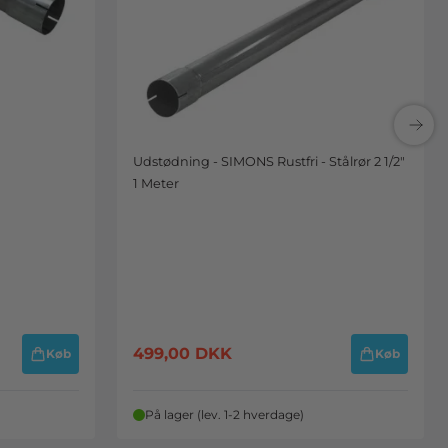
Udstødning - SIMONS Rustfri - Stålrør 2 1/2"
1 Meter
499,00
DKK
Køb
Køb
På lager (lev. 1-2 hverdage)