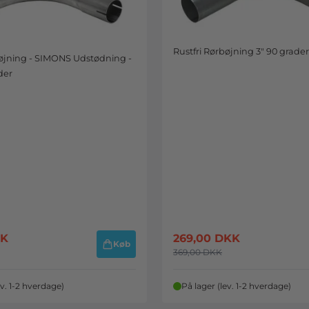
Rustfri Rørbøjning 3" 90 grader
bøjning - SIMONS Udstødning -
der
K
269,00
DKK
Køb
369,00
DKK
ev. 1-2 hverdage)
På lager (lev. 1-2 hverdage)