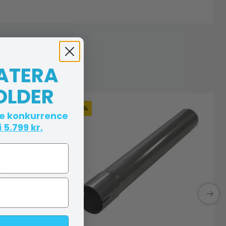
 ATERA
OLDER
-24%
te konkurrence
 5.799 kr.
srør -