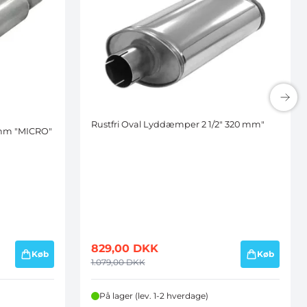
Rustfri Oval Lyddæmper 2 1/2" 320 mm"
 mm "MICRO"
829,00
DKK
Køb
Køb
1.079,00
DKK
På lager (lev. 1-2 hverdage)