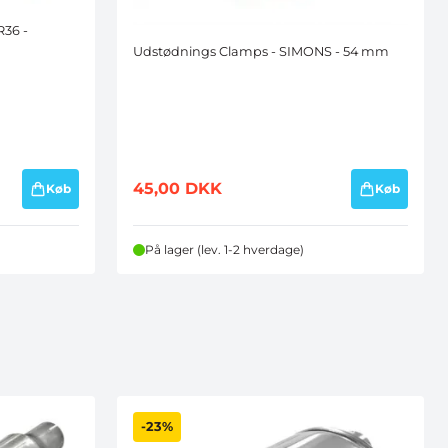
URRENCEN
36 -
Udstødnings Clamps - SIMONS - 54 mm
n, bliver du samtidig
du kan afmelde når
45,00
DKK
Køb
Køb
På lager (lev. 1-2 hverdage)
-23%