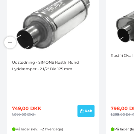
Rustfri Ova
Udstødning - SIMONS Rustfri Rund
Lyddæmper - 2 1/2" Dia.125 mm
749,00
DKK
798,00
D
Køb
1.099,00
DKK
1.298,00
DK
På lager (lev. 1-2 hverdage)
På lager (l