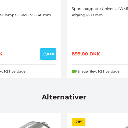
DELTAG I KONK
Sportsbagpotte Universal WMR
Afgang Ø88 mm
s Clamps - SIMONS - 48 mm
*Når du tilmelder dig konkurrence
tilmeldt vores nyhedsbrev, som 
som helst.
K
899,00
DKK
Køb
ev. 1-2 hverdage)
På lager (lev. 1-2 hverdage)
Alternativer
-28%