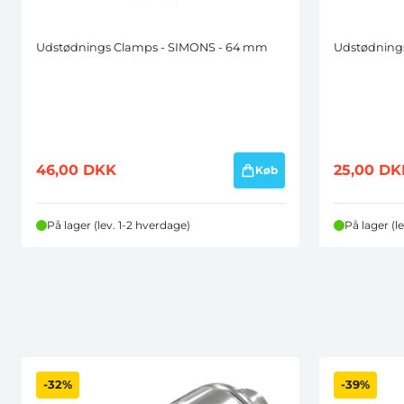
Udstødnings Clamps - SIMONS - 64 mm
Udstødning
46,00
DKK
25,00
DK
Køb
På lager (lev. 1-2 hverdage)
På lager (l
-32%
-39%