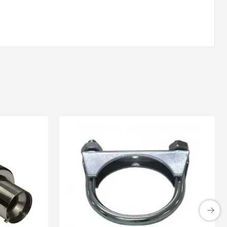
 ATERA
OLDER
te konkurrence
 5.799 kr.