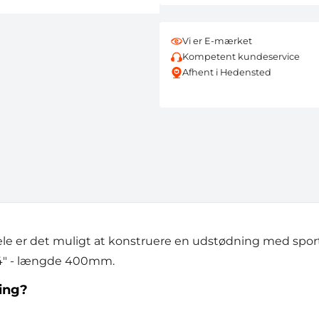
Vi er E-mærket
Kompetent kundeservice
Afhent i Hedensted
e er det muligt at konstruere en udstødning med sport
3/4" - længde 400mm.
ing?