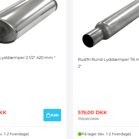
l Lyddæmper 2 1/2" 420 mm "
Rustfri Rund Lyddæmper 76
2"
KK
519,00
DKK
Køb
K
719,00
DKK
ev. 1-2 hverdage)
På lager (lev. 1-2 hverdage)