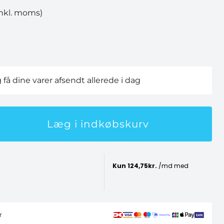
inkl. moms)
g få dine varer afsendt allerede i dag
Læg i indkøbskurv
r