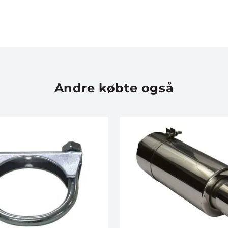
VIND EN
Andre købte også
CYKELH
Deltag i vores størs
til dato –
værdi
Navn