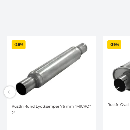
-28%
-39%
Rustfri Ova
Rustfri Rund Lyddæmper 76 mm "MICRO"
2"