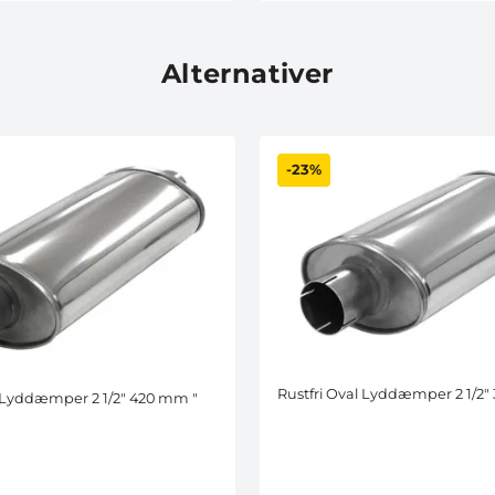
Alternativer
-23%
Rustfri Oval Lyddæmper 2 1/2
l Lyddæmper 2 1/2" 420 mm "