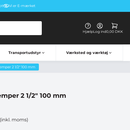
ot
Vi er E-mærket
Hjælp
Log ind
0,00 DKK
Transportudstyr
Værksted og værktøj
Kørehandsker & briller
Elektriske apparater til lastbiler
Lastbil bord vognbestemt
dæmper 2 1/2" 100 mm
æmper 2 1/2" 100 mm
(inkl. moms)