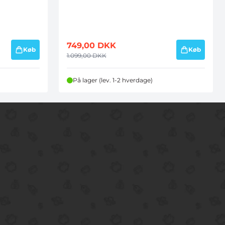
749,00
DKK
Køb
Køb
1.099,00
DKK
På lager (lev. 1-2 hverdage)