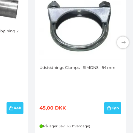
rbøjning 2
Udstødnings Clamps - SIMONS - 54 mm
45,00
DKK
Køb
Køb
På lager (lev. 1-2 hverdage)