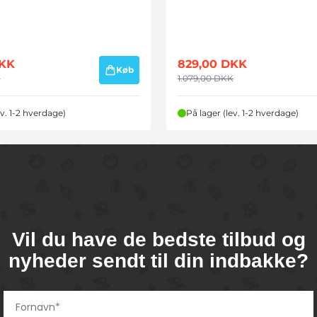
KK
829,00
DKK
Køb
K
1.079,00
DKK
ev. 1-2 hverdage)
På lager (lev. 1-2 hverdage)
Vil du have de bedste tilbud og
nyheder sendt til din indbakke?