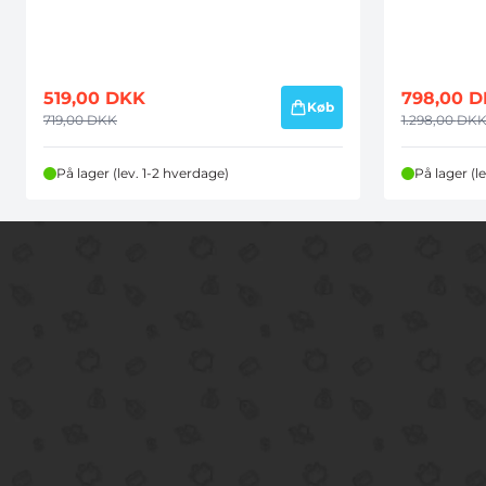
519,00
DKK
798,00
D
Køb
719,00
DKK
1.298,00
DK
På lager (lev. 1-2 hverdage)
På lager (l