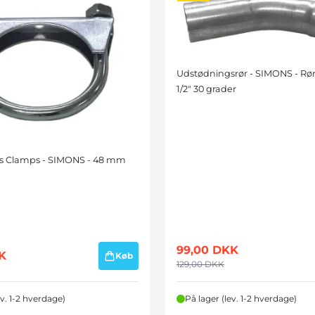
Udstødningsrør - SIMONS - Rø
1/2" 30 grader
s Clamps - SIMONS - 48 mm
99,00
DKK
K
Køb
129,00
DKK
ev. 1-2 hverdage)
På lager (lev. 1-2 hverdage)