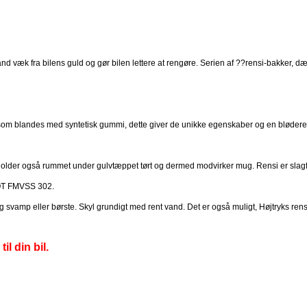
væk fra bilens guld og gør bilen lettere at rengøre. Serien af ??rensi-bakker, dæk
et), som blandes med syntetisk gummi, dette giver de unikke egenskaber og en blød
nsi holder også rummet under gulvtæppet tørt og dermed modvirker mug. Rensi er slagf
DOT FMVSS 302.
 svamp eller børste. Skyl grundigt med rent vand. Det er også muligt, Højtryks ren
l din bil.