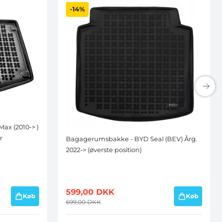
-14%
x (2010-> )
r
Bagagerumsbakke - BYD Seal (BEV) Årg.
2022-> (øverste position)
599,00
DKK
Køb
Køb
699,00
DKK