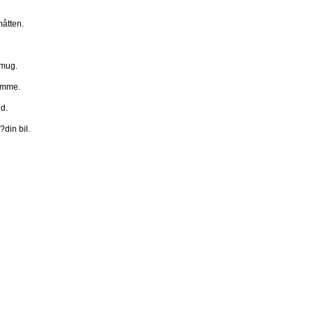
måtten.
 mug.
tømme.
d.
din bil.