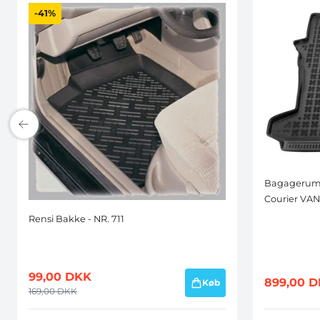
-41%
Bagagerums
Courier VAN 
Rensi Bakke - NR. 711
99,00
DKK
899,00
D
Køb
169,00
DKK