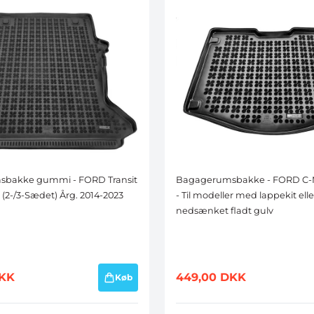
bakke gummi - FORD Transit
Bagagerumsbakke - FORD C-Ma
(2-/3-Sædet) Årg. 2014-2023
- Til modeller med lappekit elle
nedsænket fladt gulv
KK
449,00
DKK
Køb