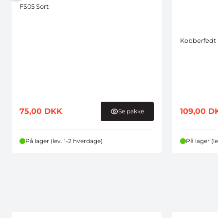
FS05 Sort
Kobberfedt 
75,00
DKK
109,00
D
Se pakke
På lager (lev. 1-2 hverdage)
På lager (l