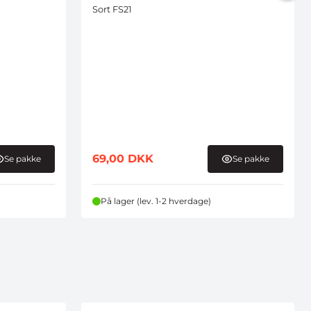
Sort FS21
69,00
DKK
Se pakke
Se pakke
På lager (lev. 1-2 hverdage)