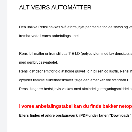
ALT-VEJRS AUTOMÅTTER
Den unikke Rensi bakkes skåleform, hjælper med at holde snavs og vand 
fremhævede i vores anbefalingstabel.
Rensi bil måtter er fremstillet af PE-LD (polyethylen med lav densit
med genbrugssymbolet.
Rensi gør det nemt for dig at holde gulvet i din bil ren og lugtfri. Re
opfylder flamme sikkerhedskravet ifølge den amerikanske standard 
Rensi fungerer bedst, hvis vaskes med almindeligt rengøringsmiddel og
I vores anbefalingstabel kan du finde bakker netop ti
Ellers findes et ældre opslagsværk i PDF under fanen "Downloads"