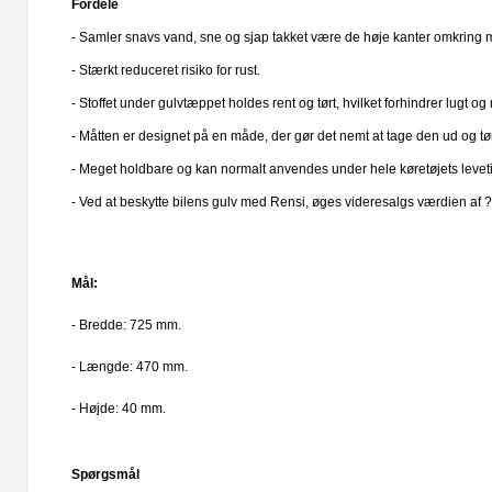
Fordele
- Samler snavs vand, sne og sjap takket være de høje kanter omkring 
- Stærkt reduceret risiko for rust.
- Stoffet under gulvtæppet holdes rent og tørt, hvilket forhindrer lugt og
- Måtten er designet på en måde, der gør det nemt at tage den ud og 
- Meget holdbare og kan normalt anvendes under hele køretøjets leveti
- Ved at beskytte bilens gulv med Rensi, øges videresalgs værdien af ??
Mål:
- Bredde
: 725 mm.
- Længde: 470 mm.
- Højde: 40 mm.
Spørgsmål