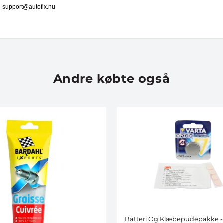
il support@autofix.nu
Andre købte også
Batteri Og Klæbepudepakke 