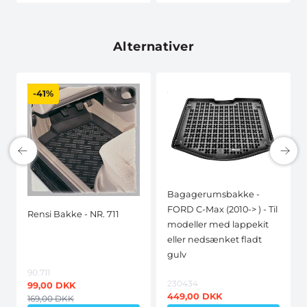
Alternativer
-41%
Bagagerumsbakke -
FORD C-Max (2010-> ) - Til
Rensi Bakke - NR. 711
modeller med lappekit
eller nedsænket fladt
gulv
90.711
230434
99,00
DKK
449,00
DKK
169,00
DKK