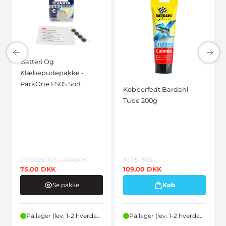
Batteri Og
Klæbepudepakke -
ParkOne FS05 Sort
Kobberfedt Bardahl -
Tube 200g
210002211KS CR2450X1
A1 75 1533
75,00
DKK
109,00
DKK
Se pakke
Køb
På lager (lev. 1-2 hverdage)
På lager (lev. 1-2 hverdage)