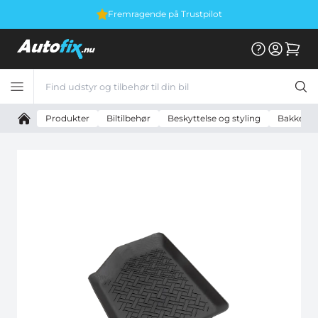
Fremragende på Trustpilot
Produkter
Biltilbehør
Beskyttelse og styling
Bakker o