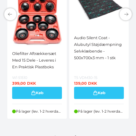
Audio Silent Coat -
Alubutyl Støjdæmpning
Selvklæbende -
Oliefilter Aftrækkersæt
500x700x3 mm - 1 stk
Med 15 Dele - Leveres i
En Praktisk Plastboks
W1 51510
T5 VDM30-15
399,00
DKK
139,00
DKK
Køb
Køb
På lager (lev. 1-2 hverdage)
På lager (lev. 1-2 hverdage)