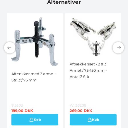
Alternativer
Aftrækkersæt - 2 & 3
Armet / 75-150 mm -
Aftrækker med 3 arme -
Antal 3 Stk
Str. 3"/ 75 mm
915303
W1 30208
199,00
DKK
269,00
DKK
Køb
Køb