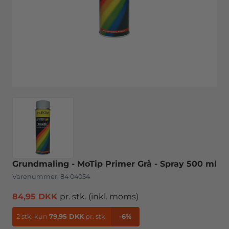
Grundmaling - MoTip Primer Grå - Spray 500 ml
Varenummer:
84 04054
84,95 DKK
pr. stk.
(inkl. moms)
2 stk.
kun
79,95 DKK
pr. stk.
-6%