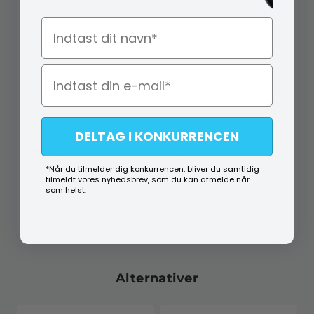
Navn
DELTAG I KONKURRENCEN
A1 84 50000
49089220
89,95
DKK
19,00
DKK
*Når du tilmelder dig konkurrencen, bliver du samtidig
Køb
Køb
tilmeldt vores nyhedsbrev, som du kan afmelde når
som helst.
På lager (lev. 1-2 hverdage)
På lager (lev. 1-2 hverdage)
Alternativer