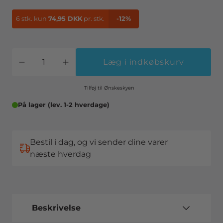
6 stk.
kun
74,95 DKK
pr. stk.
-12%
Læg i indkøbskurv
Tilføj til Ønskeskyen
På lager (lev. 1-2 hverdage)
Bestil i dag, og vi sender dine varer
næste hverdag
Beskrivelse