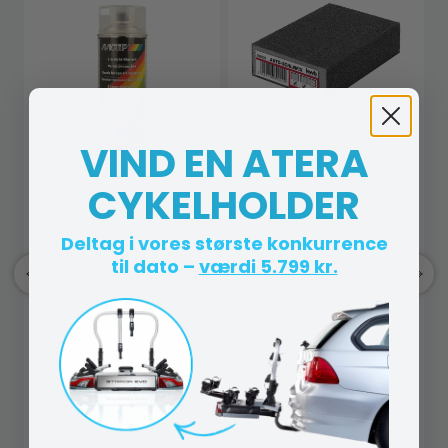
Auto Slibeblok - 100 x 70 x
VIND EN ATERA
26 mm - 1 stk.
CYKELHOLDER
Klarlak 2 Lags - MoTip -
Spray 400 ml.
Deltag i vores største konkurrence
til dato –
værdi 5.799 kr.