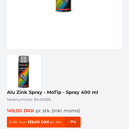
Alu Zink Spray - MoTip - Spray 400 ml
Varenummer:
84 04059
149,00 DKK
pr. stk.
(inkl. moms)
2 stk.
kun
139,00 DKK
pr. stk.
-7%