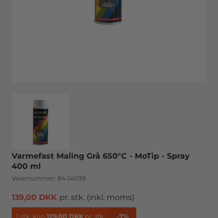
Varmefast Maling Grå 650°C - MoTip - Spray
400 ml
Varenummer:
84 04039
139,00 DKK
pr. stk.
(inkl. moms)
2 stk.
kun
129,00 DKK
pr. stk.
-7%