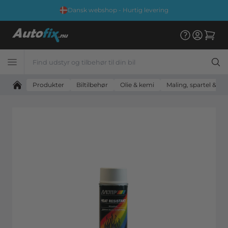
nsk webshop - Hurtig levering
Fremra
Produkter
Biltilbehør
Olie & kemi
Maling, spartel & til