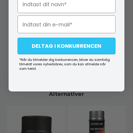
H3 192433
S2 5532002
17,95
DKK
99,95
DKK
DELTAG I KONKURRENCEN
Køb
Køb
*Når du tilmelder dig konkurrencen, bliver du samtidig
tilmeldt vores nyhedsbrev, som du kan afmelde når
På lager (lev. 1-2 hverdage)
På lager (lev. 1-2 hverdage)
som helst.
Alternativer