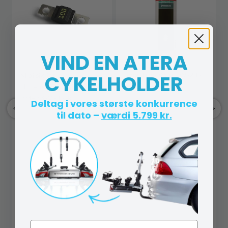
VIND EN ATERA
CYKELHOLDER
Spraylim - Womi W228 -
Midi sikring /
Spray 500 ml
Hovedsikring Sort - 100
AMP / 32V - 1 stk.
Deltag i vores største konkurrence
til dato –
værdi 5.799 kr.
Navn