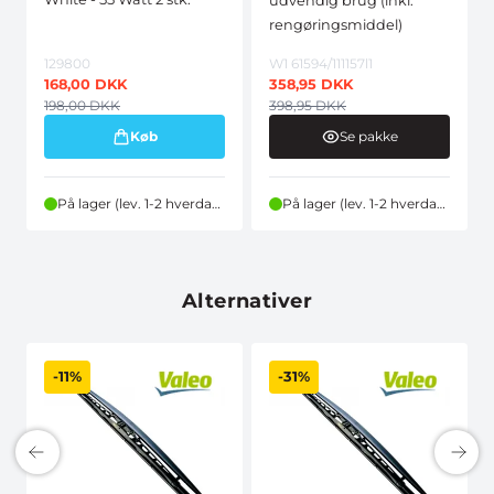
udvendig brug (inkl.
rengøringsmiddel)
129800
W1 61594/111157l1
168,00
DKK
358,95
DKK
198,00
DKK
398,95
DKK
Køb
Se pakke
På lager (lev. 1-2 hverdage)
På lager (lev. 1-2 hverdage)
Alternativer
-11%
-31%