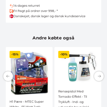
14-dages returret
Fri fragt på ordrer over 998,- *
Danskejet, dansk lager og dansk kundeservice
Andre købte også
-15%
-10%
Rensepistol Med
Tornado-Effekt - Til
H1 Pære - MTEC Super
Trykluft - Ind- og
White - 55 Watt 2 stk.