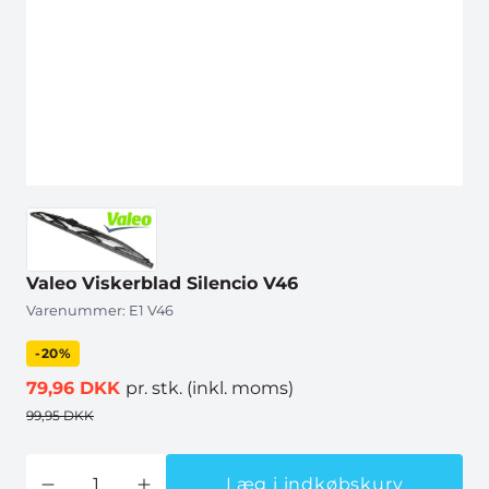
Valeo Viskerblad Silencio V46
Varenummer:
E1 V46
-20%
79,96 DKK
pr. stk.
(inkl. moms)
99,95 DKK
Læg i indkøbskurv