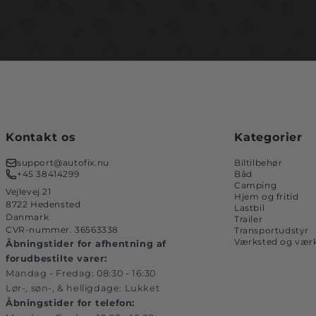
Kontakt os
Kategorier
support@autofix.nu
Biltilbehør
+45 38414299
Båd
Camping
Vejlevej 21
Hjem og fritid
8722 Hedensted
Lastbil
Danmark
Trailer
CVR-nummer. 36563338
Transportudstyr
Værksted og værk
Åbningstider for afhentning af
forudbestilte varer:
Mandag - Fredag: 08:30 - 16:30
Lør-, søn-, & helligdage: Lukket
Åbningstider for telefon: