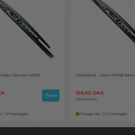
 Valeo Silencio VM106
Viskerblad - Valeo VM108 Silen
KK
159,00
DKK
Køb
229,00
DKK
ev. 1-2 hverdage)
På lager (lev. 1-2 hverdage)