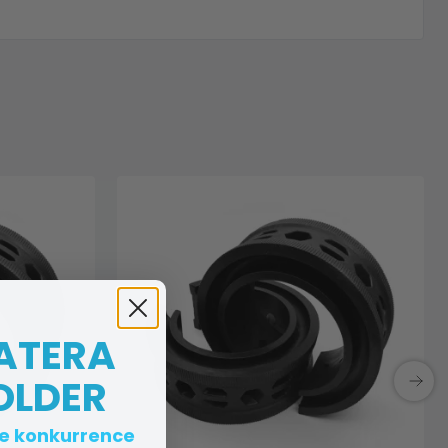
 ATERA
OLDER
te konkurrence