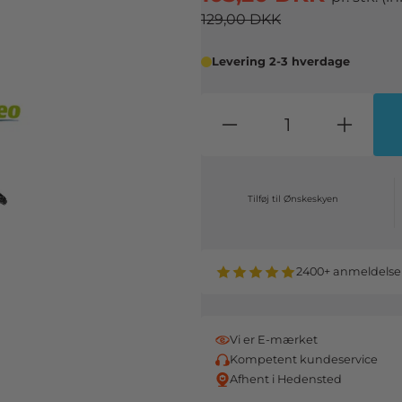
129,00 DKK
Levering 2-3 hverdage
Tilføj til Ønskeskyen
2400+ anmeldelse
Vi er E-mærket
Kompetent kundeservice
Afhent i Hedensted