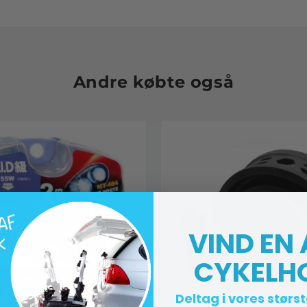
Andre købte også
VIND EN
CYKELH
Deltag i vores størs