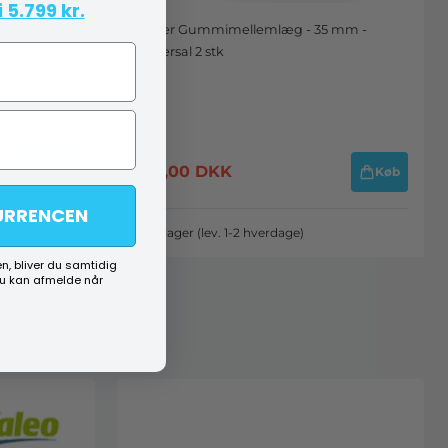
 5.799 kr.
7 mm -
Fjeder Gummimellemlæg - 35 mm -
Universal 2 stk
499,00
DKK
Køb
Køb
URRENCEN
På lager (lev. 1-2 hverdage)
n, bliver du samtidig
du kan afmelde når