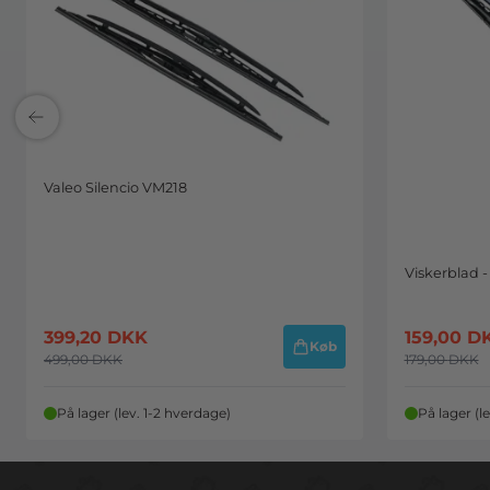
Valeo Silencio VM218
Viskerblad -
399,20
DKK
159,00
D
Køb
499,00
DKK
179,00
DKK
På lager (lev. 1-2 hverdage)
På lager (l