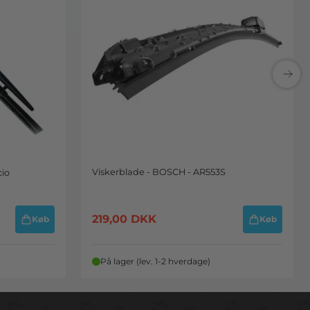
Viskerblade - BOSCH - AR553S
cio
219,00
DKK
Køb
Køb
På lager (lev. 1-2 hverdage)