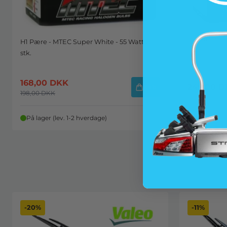
H11 Pære - 
H1 Pære - MTEC Super White - 55 Watt 2
stk
stk.
168,00
DKK
249,00
D
Køb
198,00
DKK
På lager (lev. 1-2 hverdage)
På lager (l
-20%
-11%