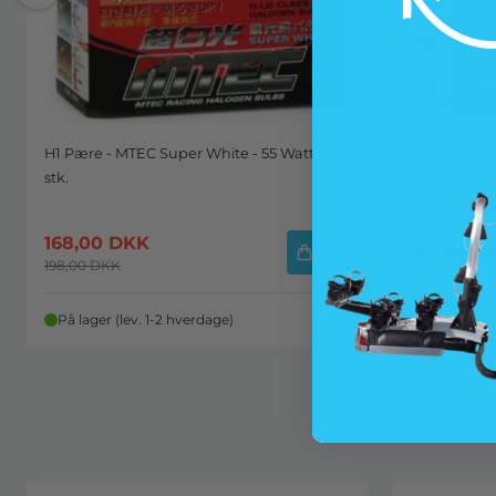
H11 Pære - 
H1 Pære - MTEC Super White - 55 Watt 2
stk
stk.
168,00
DKK
249,00
D
Køb
198,00
DKK
På lager (lev. 1-2 hverdage)
På lager (l