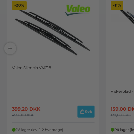
-20%
-11%
Valeo Silencio VM218
Viskerblad -
399,20
DKK
159,00
D
Køb
499,00
DKK
179,00
DKK
På lager (lev. 1-2 hverdage)
På lager (l