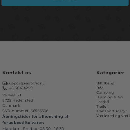
Kontakt os
Kategorier
support@autofix.nu
Biltilbehør
+45 38414299
Båd
Camping
Vejlevej 21
Hjem og fritid
8722 Hedensted
Lastbil
Danmark
Trailer
CVR-nummer. 36563338
Transportudstyr
Værksted og værk
Åbningstider for afhentning af
forudbestilte varer:
Mandag - Fredag: 08:30 - 16:30