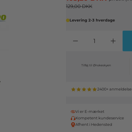
129,00 DKK
Levering 2-3 hverdage
Tilføj til Ønskeskyen
2400+ anmeldelse
Vi er E-mærket
Kompetent kundeservice
Afhent i Hedensted