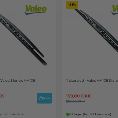
-31%
 Valeo Silencio VM106
Viskerblad - Valeo VM108 Silen
KK
159,00
DKK
Køb
229,00
DKK
ev. 1-2 hverdage)
På lager (lev. 1-2 hverdage)