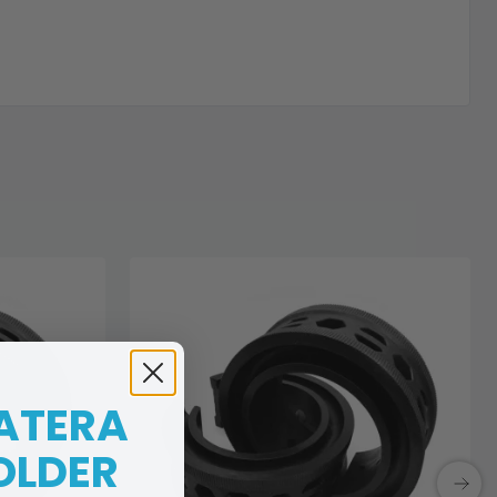
 ATERA
OLDER