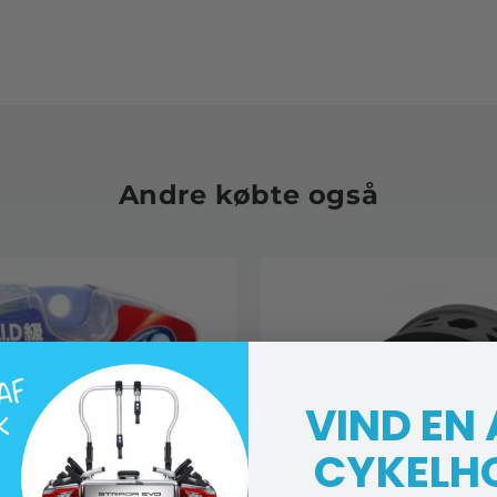
Andre købte også
VIND EN
CYKELH