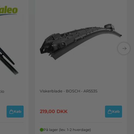
Viskerblade - BOSCH - AR553S
cio
219,00
DKK
Køb
Køb
På lager (lev. 1-2 hverdage)