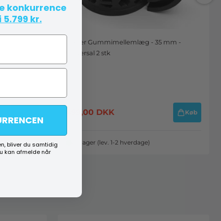
te konkurrence
 5.799 kr.
7 mm -
Fjeder Gummimellemlæg - 35 mm -
Universal 2 stk
499,00
DKK
Køb
Køb
URRENCEN
På lager (lev. 1-2 hverdage)
n, bliver du samtidig
du kan afmelde når