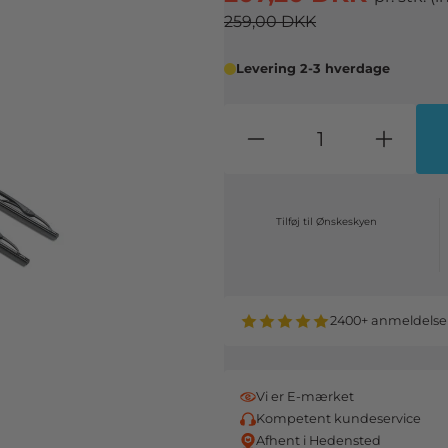
259,00 DKK
Levering 2-3 hverdage
Tilføj til Ønskeskyen
2400+ anmeldelse
Vi er E-mærket
Kompetent kundeservice
Afhent i Hedensted