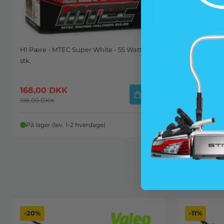
H11 Pære - 
H1 Pære - MTEC Super White - 55 Watt 2
stk
stk.
168,00
DKK
249,00
D
Køb
198,00
DKK
På lager (lev. 1-2 hverdage)
På lager (l
-20%
-11%