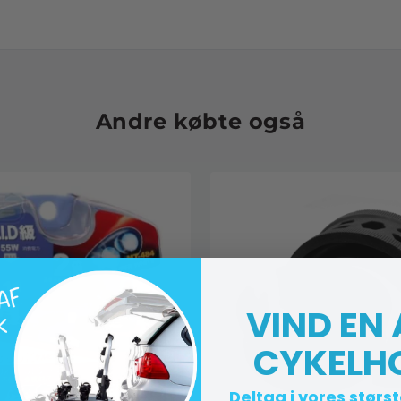
Andre købte også
VIND EN
CYKELH
Deltag i vores størs