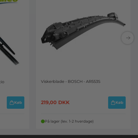
Viskerblade - BOSCH - AR553S
cio
219,00
DKK
Køb
Køb
På lager (lev. 1-2 hverdage)