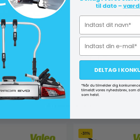
til dato –
værdi
Fjeder Gummimellemlæg - 2
Navn
Universal 2 stk
MTEC Super White - 55 Watt 2
KK
449,00
DKK
Køb
DELTAG I KONK
ev. 1-2 hverdage)
På lager (lev. 1-2 hverdage)
*Når du tilmelder dig konkurrence
tilmeldt vores nyhedsbrev, som 
som helst.
Alternativer
-31%