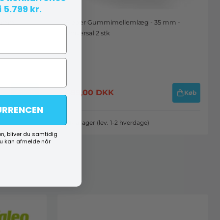
 5.799 kr.
7 mm -
Fjeder Gummimellemlæg - 35 mm -
Universal 2 stk
499,00
DKK
Køb
Køb
URRENCEN
På lager (lev. 1-2 hverdage)
n, bliver du samtidig
du kan afmelde når