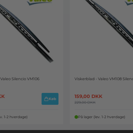
 Valeo Silencio VM106
Viskerblad - Valeo VM108 Silen
KK
159,00
DKK
Køb
229,00
DKK
ev. 1-2 hverdage)
På lager (lev. 1-2 hverdage)