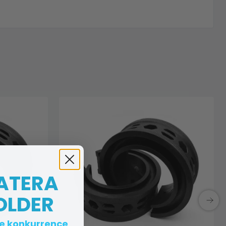
 ATERA
OLDER
te konkurrence