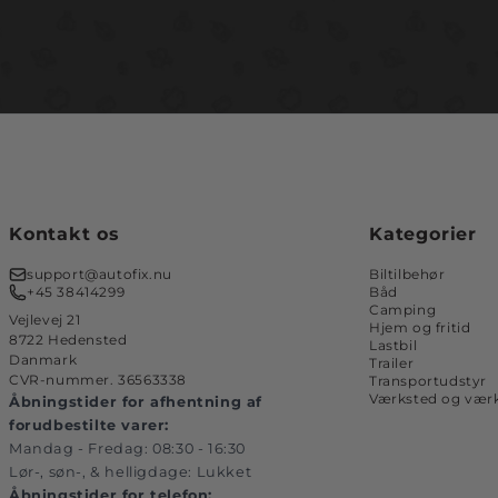
Kontakt os
Kategorier
support@autofix.nu
Biltilbehør
+45 38414299
Båd
Camping
Vejlevej 21
Hjem og fritid
8722 Hedensted
Lastbil
Danmark
Trailer
CVR-nummer. 36563338
Transportudstyr
Værksted og værk
Åbningstider for afhentning af
forudbestilte varer:
Mandag - Fredag: 08:30 - 16:30
Lør-, søn-, & helligdage: Lukket
Åbningstider for telefon: