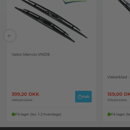
Valeo Silencio VM218
Viskerblad -
399,20
DKK
159,00
D
Køb
499,00
DKK
179,00
DKK
På lager (lev. 1-2 hverdage)
På lager (l