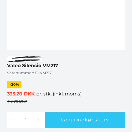
Valeo Silencio VM217
Varenummer:
E1 VM217
-20%
335,20 DKK
pr. stk.
(inkl. moms)
419,00 DKK
Læg i indkøbskurv