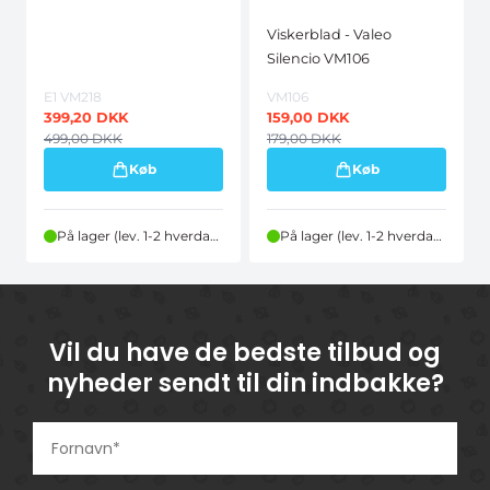
Viskerblad - Valeo
Silencio VM106
E1 VM218
VM106
399,20
DKK
159,00
DKK
499,00
DKK
179,00
DKK
Køb
Køb
På lager (lev. 1-2 hverdage)
På lager (lev. 1-2 hverdage)
Vil du have de bedste tilbud og
nyheder sendt til din indbakke?