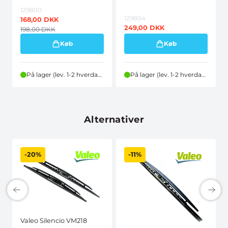
129800
129804
168,00
DKK
249,00
DKK
198,00
DKK
Køb
Køb
På lager (lev. 1-2 hverdage)
På lager (lev. 1-2 hverdage)
Alternativer
-20%
-11%
Valeo Silencio VM218