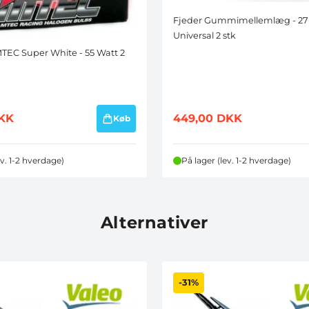
Fjeder Gummimellemlæg - 2
Universal 2 stk
MTEC Super White - 55 Watt 2
KK
449,00
DKK
Køb
ev. 1-2 hverdage)
På lager (lev. 1-2 hverdage)
Alternativer
-31%