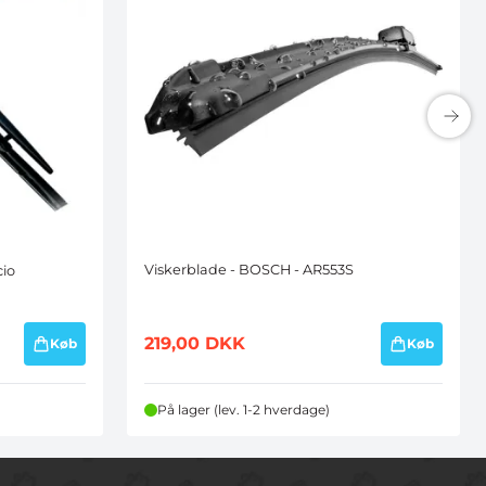
Viskerblade - BOSCH - AR553S
cio
219,00
DKK
Køb
Køb
På lager (lev. 1-2 hverdage)