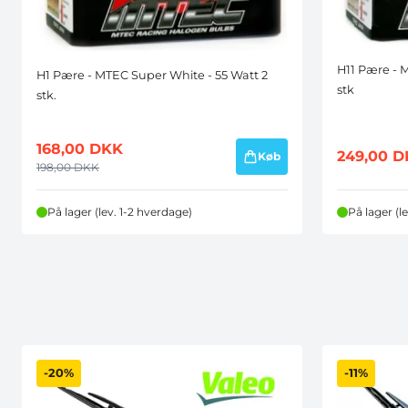
H11 Pære - 
H1 Pære - MTEC Super White - 55 Watt 2
stk
stk.
168,00
DKK
249,00
D
Køb
198,00
DKK
På lager (lev. 1-2 hverdage)
På lager (l
-20%
-11%