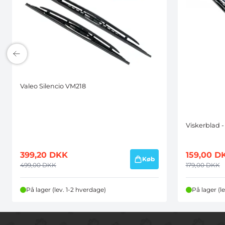
Valeo Silencio VM218
Viskerblad -
399,20
DKK
159,00
D
Køb
499,00
DKK
179,00
DKK
På lager (lev. 1-2 hverdage)
På lager (l