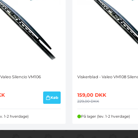
 Valeo Silencio VM106
Viskerblad - Valeo VM108 Silen
KK
159,00
DKK
Køb
229,00
DKK
ev. 1-2 hverdage)
På lager (lev. 1-2 hverdage)