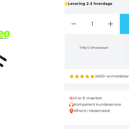
Levering 2-3 hverdage
Tilføj til Ønskeskyen
2400+ anmeldelse
Vi er E-mærket
Kompetent kundeservice
Afhent i Hedensted