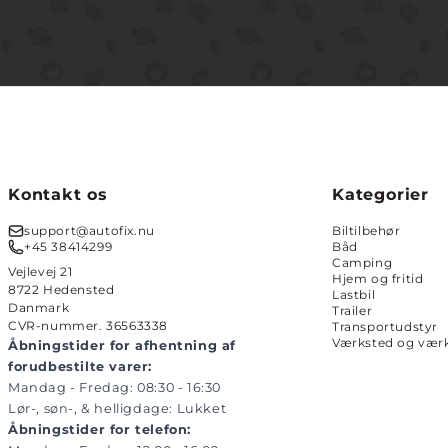
Kontakt os
Kategorier
support@autofix.nu
Biltilbehør
+45 38414299
Båd
Camping
Vejlevej 21
Hjem og fritid
8722 Hedensted
Lastbil
Danmark
Trailer
CVR-nummer. 36563338
Transportudstyr
Værksted og værk
Åbningstider for afhentning af
forudbestilte varer:
Mandag - Fredag: 08:30 - 16:30
Lør-, søn-, & helligdage: Lukket
Åbningstider for telefon: