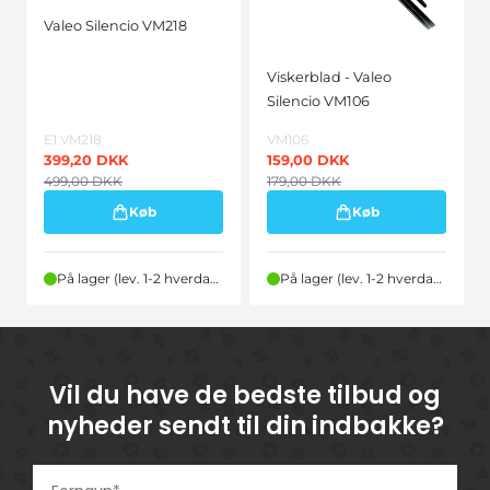
Valeo Silencio VM218
Viskerblad - Valeo
Silencio VM106
E1 VM218
VM106
399,20
DKK
159,00
DKK
499,00
DKK
179,00
DKK
Køb
Køb
På lager (lev. 1-2 hverdage)
På lager (lev. 1-2 hverdage)
Vil du have de bedste tilbud og
nyheder sendt til din indbakke?