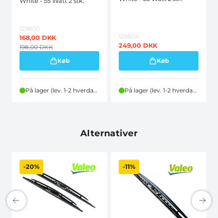
White - 55 Watt 2 stk.
129800
129804
168,00
DKK
249,00
DKK
198,00
DKK
Køb
Køb
På lager (lev. 1-2 hverdage)
På lager (lev. 1-2 hverdage)
Alternativer
-20%
-11%