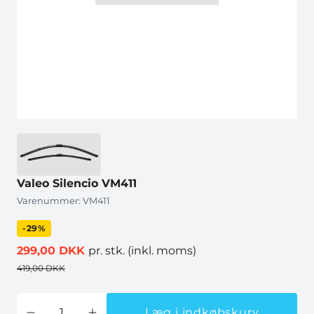
Valeo Silencio VM411
Varenummer:
VM411
-29%
299,00 DKK
pr. stk.
(inkl. moms)
419,00 DKK
Læg i indkøbskurv