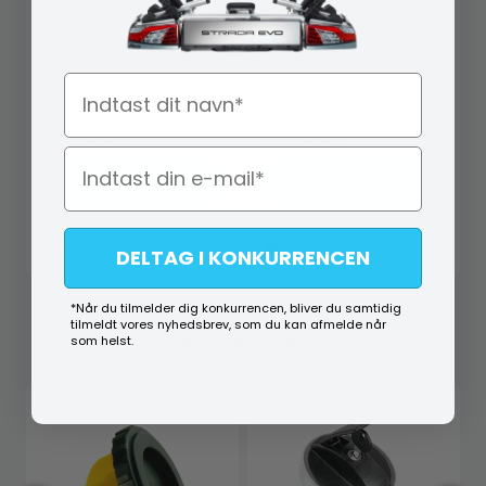
Navn
T5 TO10050V3
T5 TO10050V4
109,00
DKK
119,00
DKK
Køb
Køb
På lager (lev. 1-2 hverdage)
På lager (lev. 1-2 hverdage)
DELTAG I KONKURRENCEN
*Når du tilmelder dig konkurrencen, bliver du samtidig
tilmeldt vores nyhedsbrev, som du kan afmelde når
Alternativer
som helst.