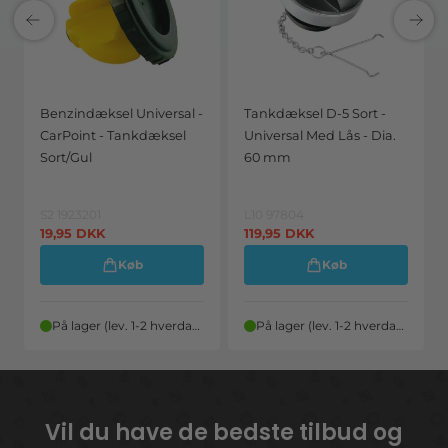
Benzindæksel Universal -
Tankdæksel D-5 Sort -
CarPoint - Tankdæksel
Universal Med Lås - Dia.
Sort/Gul
60 mm
S2 1923201
L10 97804
19,95
DKK
119,95
DKK
Køb
Køb
På lager (lev. 1-2 hverdage)
På lager (lev. 1-2 hverdage)
Vil du have de bedste tilbud og