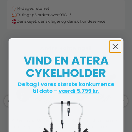
14-dages returret
Fri fragt på ordrer over 998,- *
Danskejet, dansk lager og dansk kundeservice
Andre købte også
VIND EN ATERA
CYKELHOLDER
Deltag i vores største konkurrence
til dato –
værdi 5.799 kr.
Antennepisk Universal -
Antennepisk Universal -
Sort Længde 5 cm.
Sort Længde 9 cm.