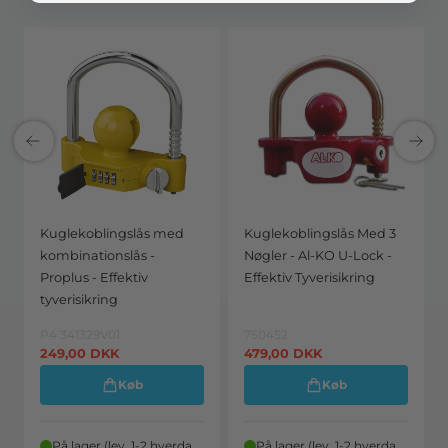
Kuglekoblingslås med
Kuglekoblingslås Med 3
kombinationslås -
Nøgler - Al-KO U-Lock -
Proplus - Effektiv
Effektiv Tyverisikring
tyverisikring
P4 341329V01
750452
249,00
DKK
479,00
DKK
Køb
Køb
På lager (lev. 1-2 hverdage)
På lager (lev. 1-2 hverdage)