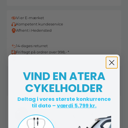
Vi er E-mærket
Kompetent kundeservice
Afhent i Hedensted
14-dages returret
Fri fragt på ordrer over 998,- *
Danskejet, dansk lager og dansk kundeservice
VIND EN ATERA
CYKELHOLDER
Andre købte også
Deltag i vores største konkurrence
til dato –
værdi 5.799 kr.