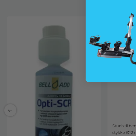
Studs til be
stykke Ø12