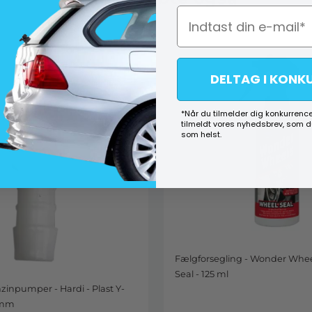
DELTAG I KONK
*Når du tilmelder dig konkurrence
tilmeldt vores nyhedsbrev, som 
som helst.
Fælgforsegling - Wonder Whe
Seal - 125 ml
nzinpumper - Hardi - Plast Y-
 mm