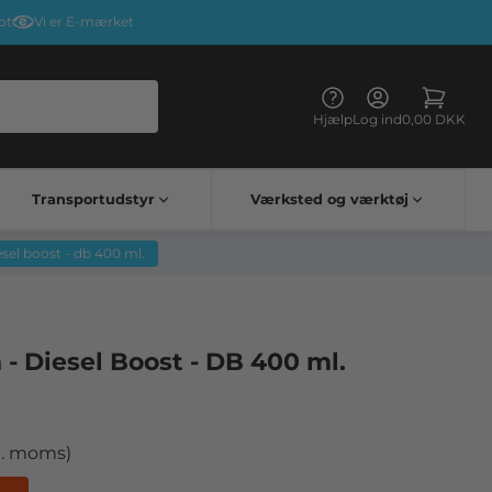
ot
Vi er E-mærket
Hjælp
Log ind
0,00 DKK
Transportudstyr
Værksted og værktøj
Kørehandsker & briller
Elektriske apparater til lastbiler
Lastbil bord vognbestemt
sel boost - db 400 ml.
- Diesel Boost - DB 400 ml.
l. moms)