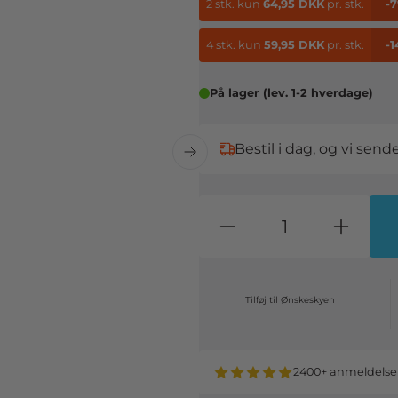
2 stk.
kun
64,95 DKK
pr. stk.
-
4 stk.
kun
59,95 DKK
pr. stk.
-
På lager (lev. 1-2 hverdage)
Bestil i dag, og vi sen
Tilføj til Ønskeskyen
2400+ anmeldelse