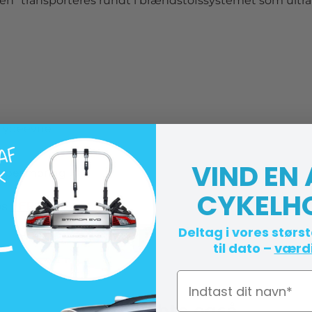
ningen" transporteres rundt i brændstofssystemet som ultra
s ydeevne
VIND EN
pumpesmøring
CYKELH
os
HER
Deltag i vores størs
til dato –
værdi
Navn
Andre købte også