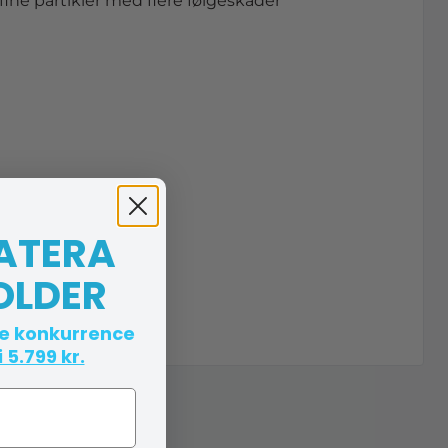
fine partikler med flere følgeskader
 ATERA
OLDER
te konkurrence
 5.799 kr.