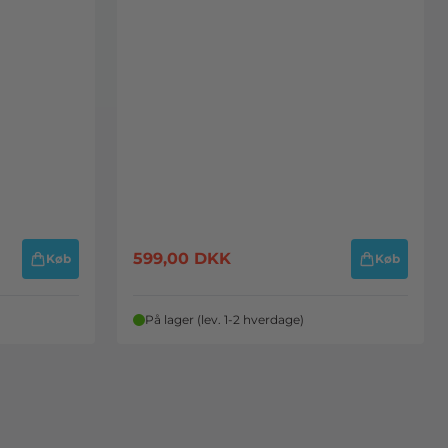
599,00
DKK
Køb
Køb
På lager (lev. 1-2 hverdage)