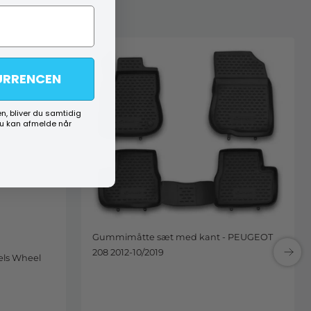
URRENCEN
n, bliver du samtidig
du kan afmelde når
Gummimåtte sæt med kant - PEUGEOT
208 2012-10/2019
els Wheel