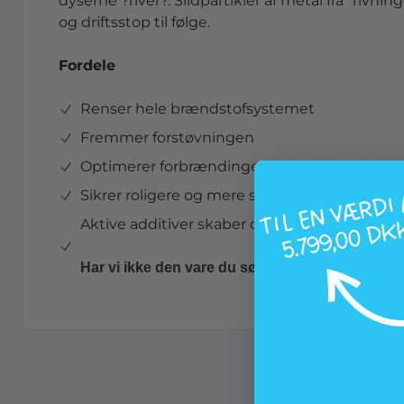
dyserne ?river?. Slidpartikler af metal fra "riv
og driftsstop til følge.
Fordele
Renser hele brændstofsystemet
Fremmer forstøvningen
Optimerer forbrændingen og øger motoren
Sikrer roligere og mere støjsvag motorgang
Aktive additiver skaber optimal dyse- og 
Har vi ikke den vare du søger kan du kontakte 