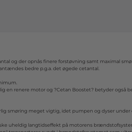
ntal og der opnås finere forstøvning samt maximal smø
antændes bedre p.g.a. det øgede cetantal.
inimum.
dig en renere motor og ?Cetan Boostet? betyder også be
ig smøring meget vigtig, idet pumpen og dyser under dri
nske uheldig langtidseffekt på motorens brændstofsyste